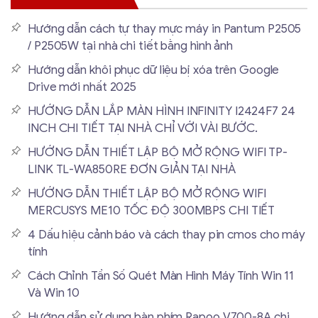
Hướng dẫn cách tự thay mực máy in Pantum P2505
/ P2505W tại nhà chi tiết bằng hình ảnh
Hướng dẫn khôi phục dữ liệu bị xóa trên Google
Drive mới nhất 2025
HƯỚNG DẪN LẮP MÀN HÌNH INFINITY I2424F7 24
INCH CHI TIẾT TẠI NHÀ CHỈ VỚI VÀI BƯỚC.
HƯỚNG DẪN THIẾT LẬP BỘ MỞ RỘNG WIFI TP-
LINK TL-WA850RE ĐƠN GIẢN TẠI NHÀ
HƯỚNG DẪN THIẾT LẬP BỘ MỞ RỘNG WIFI
MERCUSYS ME10 TỐC ĐỘ 300MBPS CHI TIẾT
4 Dấu hiệu cảnh báo và cách thay pin cmos cho máy
tính
Cách Chỉnh Tần Số Quét Màn Hình Máy Tính Win 11
Và Win 10
Hướng dẫn sử dụng bàn phím Rapoo V700-8A chi