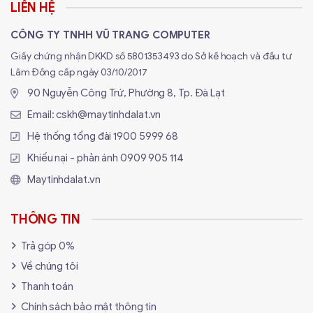
LIÊN HỆ
CÔNG TY TNHH VŨ TRANG COMPUTER
Giấy chứng nhận DKKD số 5801353493 do Sở kế hoạch và đầu tư
Lâm Đồng cấp ngày 03/10/2017
90 Nguyễn Công Trứ, Phường 8, Tp. Đà Lạt
Email:
cskh@maytinhdalat.vn
Hệ thống tổng đài
1900 5999 68
Khiếu nại - phản ánh
0909 905 114
Maytinhdalat.vn
THÔNG TIN
Trả góp 0%
Về chúng tôi
Thanh toán
Chính sách bảo mật thông tin