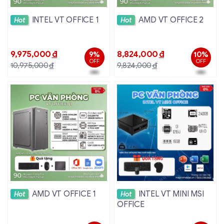
Xem chi tiết
Xem chi tiết
INTEL VT OFFICE 1
AMD VT OFFICE 2
Hot
Hot
9,975,000
đ
8,824,000
đ
9%
10%
OFF
OFF
10,975,000
đ
9,824,000
đ
Xem chi tiết
Xem chi tiết
AMD VT OFFICE 1
INTEL VT MINI MSI
Hot
Hot
OFFICE