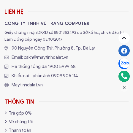
Quản lý dữ liệu nội bộ
LIÊN HỆ
CÔNG TY TNHH VŨ TRANG COMPUTER
⚙️
Cấu hình phổ biến cho máy văn
Giấy chứng nhận DKKD số 5801353493 do Sở kế hoạch và đầu tư
phòng tại Vũ Trang Computer
Lâm Đồng cấp ngày 03/10/2017
Chúng tôi lắp ráp cấu hình tùy biến theo ngân
90 Nguyễn Công Trứ, Phường 8, Tp. Đà Lạt
sách và nhu cầu, từ cơ bản đến trung cao cấp:
Email:
cskh@maytinhdalat.vn
Mục đích sử dụng
Cấu hình đề xuất
Hệ thống tổng đài
1900 5999 68
Soạn thảo, Word,
Intel Core i3 / AMD Ryzen 3, 8GB RAM, SSD
Khiếu nại - phản ánh
0909 905 114
Excel
256GB
Maytinhdalat.vn
Kế toán, phần mềm
Intel Core i5, 16GB RAM, SSD 512GB
MISA
Quản lý dữ liệu, ERP,
i5 Gen 12 trở lên, SSD tốc độ cao, RAM
THÔNG TIN
CRM
nâng cấp
Bán hàng, phần mềm
CPU tiết kiệm điện + main mini, SSD
Trả góp 0%
POS
240GB
Về chúng tôi
Thanh toán