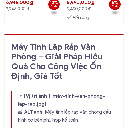
6,946,000
đ
8,990,000
đ
13%
5%
OFF
OFF
7,946,000
đ
9,490,000
đ
Hết hàng
Máy Tính Lắp Ráp Văn
Phòng – Giải Pháp Hiệu
Quả Cho Công Việc Ổn
Định, Giá Tốt
📌
[Vị trí ảnh 1: máy-tinh-van-phong-
lap-rap.jpg]
📸
ALT ảnh:
Máy tính lắp ráp văn phòng cấu
hình cơ bản phù hợp kế toán