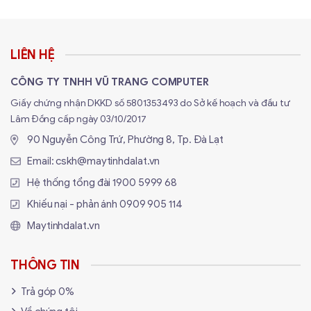
LIÊN HỆ
CÔNG TY TNHH VŨ TRANG COMPUTER
Giấy chứng nhận DKKD số 5801353493 do Sở kế hoạch và đầu tư
Lâm Đồng cấp ngày 03/10/2017
90 Nguyễn Công Trứ, Phường 8, Tp. Đà Lạt
Email:
cskh@maytinhdalat.vn
Hệ thống tổng đài
1900 5999 68
Tại Sao Chọn Mua Màn Hình Gaming
Khiếu nại - phản ánh
0909 905 114
tại Maytinhdalat.vn?
Maytinhdalat.vn
THÔNG TIN
✅ Tư Vấn Chuyên Sâu Chống "Nghẽn Cổ
Chai" VGA:
"Card RTX 4060 nên dùng màn
Trả góp 0%
2K hay 1080p?", "RTX 3050 có 'cân' nổi màn