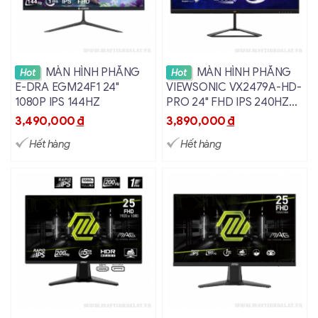
Xem chi tiết
Xem chi tiết
MÀN HÌNH PHẲNG
MÀN HÌNH PHẲNG
Hot
Hot
E-DRA EGM24F1 24"
VIEWSONIC VX2479A-HD-
1080P IPS 144HZ
PRO 24" FHD IPS 240HZ
1MS CHUYÊN GAME
3,490,000
đ
3,890,000
đ
Hết hàng
Hết hàng