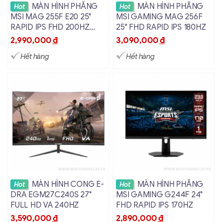
Xem chi tiết
Xem chi tiết
MÀN HÌNH PHẲNG
MÀN HÌNH PHẲNG
Hot
Hot
MSI MAG 255F E20 25"
MSI GAMING MAG 256F
RAPID IPS FHD 200HZ
25" FHD RAPID IPS 180HZ
0.5MS
2,990,000
đ
3,090,000
đ
Hết hàng
Hết hàng
Xem chi tiết
Xem chi tiết
MÀN HÌNH CONG E-
MÀN HÌNH PHẲNG
Hot
Hot
DRA EGM27C240S 27"
MSI GAMING G244F 24"
FULL HD VA 240HZ
FHD RAPID IPS 170HZ
3,590,000
đ
2,890,000
đ