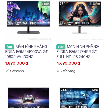
Xem chi tiết
Xem chi tiết
MÀN HÌNH PHẲNG
MÀN HÌNH PHẲNG
Hot
Hot
EDRA EGM24F100VA 24"
E-DRA EGM27F4PR 27"
1080P VA 100HZ
FULL HD IPS 240HZ
1,890,000
đ
4,690,000
đ
Hết hàng
Hết hàng