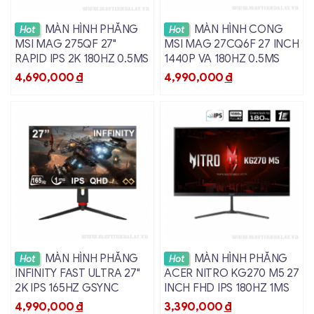
Xem chi tiết
Xem chi tiết
MÀN HÌNH PHẲNG
MÀN HÌNH CONG
Hot
Hot
MSI MAG 275QF 27"
MSI MAG 27CQ6F 27 INCH
RAPID IPS 2K 180HZ 0.5MS
1440P VA 180HZ 0.5MS
4,690,000
đ
4,990,000
đ
Xem chi tiết
Xem chi tiết
MÀN HÌNH PHẲNG
MÀN HÌNH PHẲNG
Hot
Hot
INFINITY FAST ULTRA 27"
ACER NITRO KG270 M5 27
2K IPS 165HZ GSYNC
INCH FHD IPS 180HZ 1MS
4,990,000
đ
3,390,000
đ