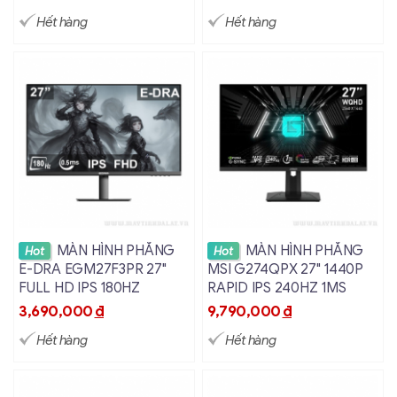
Hết hàng
Hết hàng
Xem chi tiết
Xem chi tiết
MÀN HÌNH PHẲNG
MÀN HÌNH PHẲNG
Hot
Hot
E-DRA EGM27F3PR 27"
MSI G274QPX 27" 1440P
FULL HD IPS 180HZ
RAPID IPS 240HZ 1MS
3,690,000
đ
9,790,000
đ
Hết hàng
Hết hàng