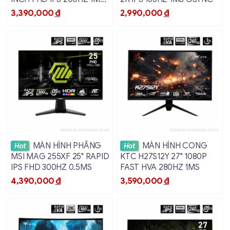
GSYNC
3,390,000
đ
2,990,000
đ
Xem chi tiết
Xem chi tiết
MÀN HÌNH PHẲNG
MÀN HÌNH CONG
Hot
Hot
MSI MAG 255XF 25" RAPID
KTC H27S12Y 27" 1080P
IPS FHD 300HZ 0.5MS
FAST HVA 280HZ 1MS
4,390,000
đ
3,590,000
đ