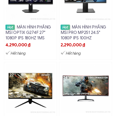
Xem chi tiết
Xem chi tiết
MÀN HÌNH PHẲNG
MÀN HÌNH PHẲNG
Hot
Hot
MSI OPTIX G274F 27"
MSI PRO MP251 24.5"
1080P IPS 180HZ 1MS
1080P IPS 100HZ
4,290,000
đ
2,290,000
đ
Hết hàng
Hết hàng