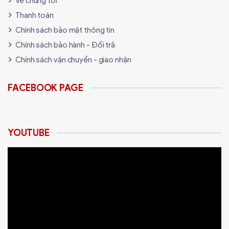
Về chúng tôi
144Hz không?". Đội ngũ kỹ thuật của
Thanh toán
Maytinhdalat.vn
sẽ tư vấn
miễn phí
chính
xác màn hình nào phù hợp nhất với VGA và
Chính sách bảo mật thông tin
CPU của bạn, đảm bảo tối ưu FPS và tránh
Chính sách bảo hành - Đổi trả
lãng phí.
Chính sách vận chuyển - giao nhận
✅ Hỗ Trợ Cài Đặt 144Hz & G-
Sync/FreeSync:
Rất nhiều game thủ tại Đà
FACEBOOK PAGE
Lạt mua màn hình 144Hz về nhưng chỉ dùng
ở 60Hz vì... quên bật. Khi mua hàng tại shop,
chúng tôi hỗ trợ lắp đặt, cắm đúng cổng
DisplayPort, và
hướng dẫn bật 144Hz,
YOUTUBE
165Hz, 240Hz
cũng như kích hoạt G-
Sync/FreeSync miễn phí.
✅ Trải Nghiệm Thực Tế Tại Cửa Hàng:
Trải nghiệm sự khác biệt giữa 75Hz và
165Hz, giữa màn phẳng và màn cong ngay
tại cửa hàng của chúng tôi ở Đà Lạt trước
khi quyết định.