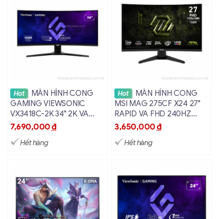
Xem chi tiết
Xem chi tiết
MÀN HÌNH CONG
MÀN HÌNH CONG
Hot
Hot
GAMING VIEWSONIC
MSI MAG 275CF X24 27"
VX3418C-2K 34" 2K VA
RAPID VA FHD 240HZ
180HZ 1MS
0.5MS
7,690,000
đ
3,650,000
đ
Hết hàng
Hết hàng