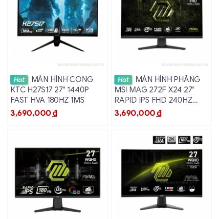
Xem chi tiết
Xem chi tiết
MÀN HÌNH CONG
MÀN HÌNH PHẲNG
Hot
Hot
KTC H27S17 27" 1440P
MSI MAG 272F X24 27"
FAST HVA 180HZ 1MS
RAPID IPS FHD 240HZ
0.5MS
3,690,000
đ
3,690,000
đ