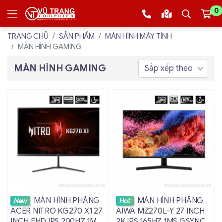
0
TRANG CHỦ
SẢN PHẨM
MÀN HÌNH MÁY TÍNH
MÀN HÌNH GAMING
MÀN HÌNH GAMING
Sắp xếp theo
Xem chi tiết
Xem chi tiết
MÀN HÌNH PHẲNG
MÀN HÌNH PHẲNG
New
Hot
ACER NITRO KG270 X1 27
AIWA MZ270L-Y 27 INCH
INCH FHD IPS 200HZ 1MS
2K IPS 165HZ 1MS GSYNC