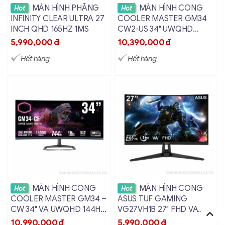
Xem chi tiết
Xem chi tiết
MÀN HÌNH PHẲNG
MÀN HÌNH CONG
Hot
Hot
INFINITY CLEAR ULTRA 27
COOLER MASTER GM34
INCH QHD 165HZ 1MS
CW2-US 34" UWQHD
144HZ 1MS
5,990,000
đ
10,390,000
đ
Hết hàng
Hết hàng
Xem chi tiết
Xem chi tiết
MÀN HÌNH CONG
MÀN HÌNH CONG
Hot
Hot
COOLER MASTER GM34 –
ASUS TUF GAMING
CW 34" VA UWQHD 144HZ
VG27VH1B 27" FHD VA
1MS
165HZ 1MS
10,990,000
đ
5,990,000
đ