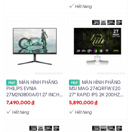
Hết hàng
Xem chi tiết
Xem chi tiết
MÀN HÌNH PHẲNG
MÀN HÌNH PHẲNG
Hot
Hot
PHILIPS EVNIA
MSI MAG 274QRFW E20
27M2N3800A/01 27 INCH
27" RAPID IPS 2K 200HZ
4K FAST IPS 0.5MS
0.5MS
7,490,000
đ
5,890,000
đ
Hết hàng
Hết hàng