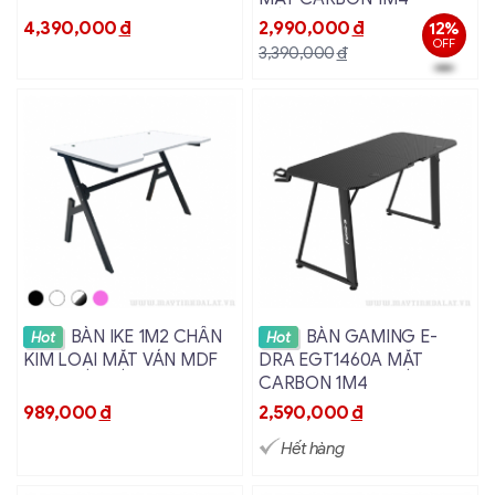
4,390,000
đ
2,990,000
đ
12%
OFF
3,390,000
đ
Xem chi tiết
Xem chi tiết
BÀN IKE 1M2 CHÂN
BÀN GAMING E-
Hot
Hot
KIM LOẠI MẶT VÁN MDF
DRA EGT1460A MẶT
CARBON 1M4
989,000
đ
2,590,000
đ
Hết hàng