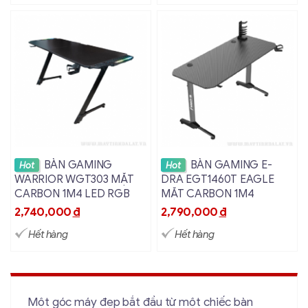
Xem chi tiết
Xem chi tiết
BÀN GAMING
BÀN GAMING E-
Hot
Hot
WARRIOR WGT303 MẶT
DRA EGT1460T EAGLE
CARBON 1M4 LED RGB
MẶT CARBON 1M4
2,740,000
đ
2,790,000
đ
Hết hàng
Hết hàng
Một góc máy đẹp bắt đầu từ một chiếc bàn