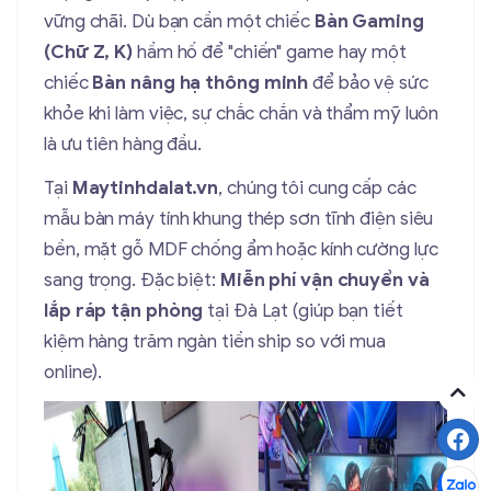
vững chãi. Dù bạn cần một chiếc
Bàn Gaming
(Chữ Z, K)
hầm hố để "chiến" game hay một
chiếc
Bàn nâng hạ thông minh
để bảo vệ sức
khỏe khi làm việc, sự chắc chắn và thẩm mỹ luôn
là ưu tiên hàng đầu.
Tại
Maytinhdalat.vn
, chúng tôi cung cấp các
mẫu bàn máy tính khung thép sơn tĩnh điện siêu
bền, mặt gỗ MDF chống ẩm hoặc kính cường lực
sang trọng. Đặc biệt:
Miễn phí vận chuyển và
lắp ráp tận phòng
tại Đà Lạt (giúp bạn tiết
kiệm hàng trăm ngàn tiền ship so với mua
online).