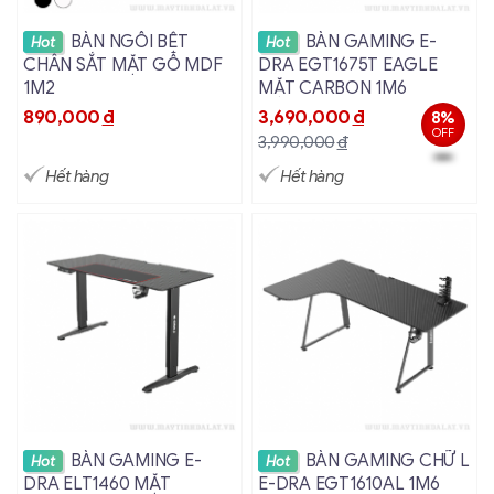
Xem chi tiết
Xem chi tiết
BÀN NGỒI BỆT
BÀN GAMING E-
Hot
Hot
CHÂN SẮT MẶT GỖ MDF
DRA EGT1675T EAGLE
1M2
MẶT CARBON 1M6
890,000
đ
3,690,000
đ
8%
OFF
3,990,000
đ
Hết hàng
Hết hàng
Xem chi tiết
Xem chi tiết
BÀN GAMING E-
BÀN GAMING CHỮ L
Hot
Hot
DRA ELT1460 MẶT
E-DRA EGT1610AL 1M6