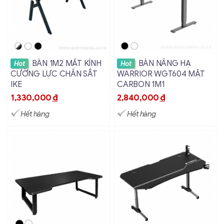
Xem chi tiết
Xem chi tiết
BÀN 1M2 MẶT KÍNH
BÀN NÂNG HẠ
Hot
Hot
CƯỜNG LỰC CHÂN SẮT
WARRIOR WGT604 MẶT
IKE
CARBON 1M1
1,330,000
đ
2,840,000
đ
Hết hàng
Hết hàng