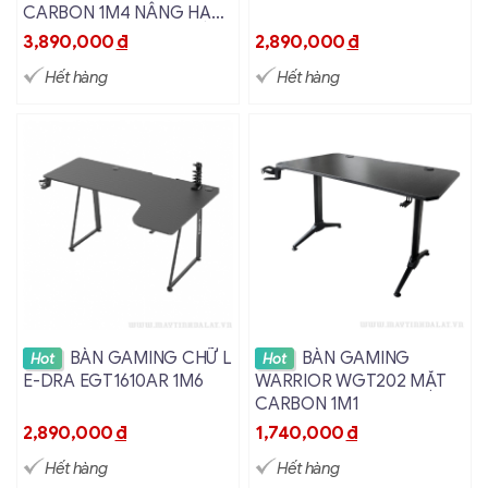
CARBON 1M4 NÂNG HẠ
BẰNG ĐIỆN
3,890,000
đ
2,890,000
đ
Hết hàng
Hết hàng
Xem chi tiết
Xem chi tiết
BÀN GAMING CHỮ L
BÀN GAMING
Hot
Hot
E-DRA EGT1610AR 1M6
WARRIOR WGT202 MẶT
CARBON 1M1
2,890,000
đ
1,740,000
đ
Hết hàng
Hết hàng