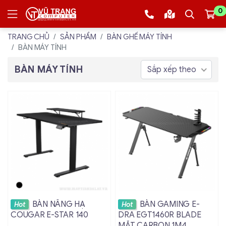
0
TRANG CHỦ
SẢN PHẨM
BÀN GHẾ MÁY TÍNH
BÀN MÁY TÍNH
BÀN MÁY TÍNH
Sắp xếp theo
Xem chi tiết
Xem chi tiết
BÀN NÂNG HẠ
BÀN GAMING E-
Hot
Hot
COUGAR E-STAR 140
DRA EGT1460R BLADE
MẶT CARBON 1M4