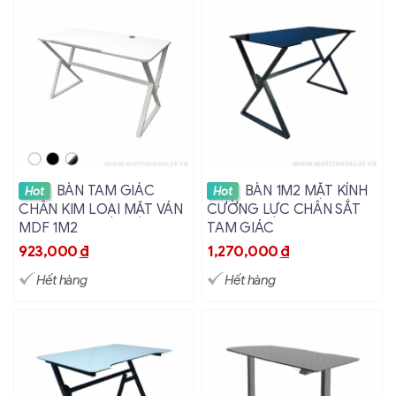
Xem chi tiết
Xem chi tiết
BÀN TAM GIÁC
BÀN 1M2 MẶT KÍNH
Hot
Hot
CHÂN KIM LOẠI MẶT VÁN
CƯỜNG LỰC CHÂN SẮT
MDF 1M2
TAM GIÁC
923,000
đ
1,270,000
đ
Hết hàng
Hết hàng