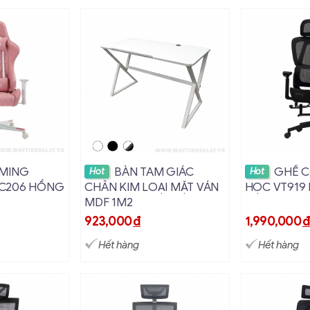
i tiết
Xem chi tiết
Xem c
MING
BÀN TAM GIÁC
GHẾ C
Hot
Hot
C206 HỒNG
CHÂN KIM LOẠI MẶT VÁN
HỌC VT919
MDF 1M2
923,000
đ
1,990,000
Hết hàng
Hết hàng