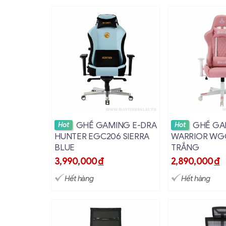
Xem chi tiết
Xem ch
GHẾ GAMING E-DRA
GHẾ GA
Hot
Hot
HUNTER EGC206 SIERRA
WARRIOR WG
BLUE
TRẮNG
3,990,000
đ
2,890,000
đ
Hết hàng
Hết hàng