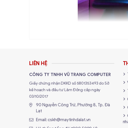
Tại Sao Chọn Mua Bàn Ghế t
LIÊN HỆ
T
✅ Ngồi Thử Trước - Mua Sau (Quan 
CÔNG TY TNHH VŨ TRANG COMPUTER
Lạt để ngồi thử xem form ghế có vừa 
Giấy chứng nhận DKKD số 5801353493 do Sở
✅ Miễn Phí Lắp Ráp Tận Nơi:
Bàn ghế 
kế hoạch và đầu tư Lâm Đồng cấp ngày
và
lắp ráp hoàn chỉnh
cho bạn.
03/10/2017
90 Nguyễn Công Trứ, Phường 8, Tp. Đà
✅ Tiết Kiệm Phí Vận Chuyển:
Bàn ghế
Lạt
kiệm được khoản này.
Email:
cskh@maytinhdalat.vn
nh
✅ Bảo Hành Linh Kiện:
Chân ghế gãy? 