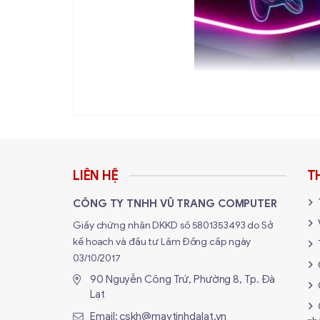
Tại Sao Chọn Mua Gaming G
LIÊN HỆ
T
✅ Trải Nghiệm Thực Tế Tại Cửa Hàn
CÔNG TY TNHH VŨ TRANG COMPUTER
Chỉ có tại
Maytinhdalat.vn
ở Đà Lạt, 
Giấy chứng nhận DKKD số 5801353493 do Sở
✅ Tư Vấn Build Setup Đồng Bộ:
Chúng
kế hoạch và đầu tư Lâm Đồng cấp ngày
bộ LED (qua RGB Hub), đồng bộ phần m
03/10/2017
90 Nguyễn Công Trứ, Phường 8, Tp. Đà
✅ Hỗ Trợ Lắp Đặt Tận Nơi:
Đối với c
Lạt
khu vực Đà Lạt.
Email:
cskh@maytinhdalat.vn