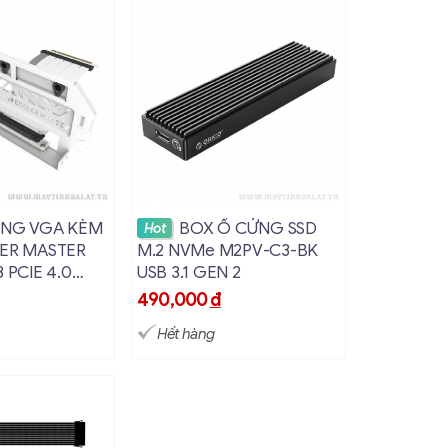
hi tiết
Xem chi tiết
NG VGA KÈM
BOX Ổ CỨNG SSD
Hot
LER MASTER
M.2 NVMe M2PV-C3-BK
 PCIE 4.0
USB 3.1 GEN 2
G
đ
490,000
đ
Hết hàng