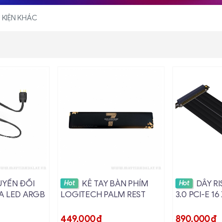
 KIỆN KHÁC
i tiết
Xem chi tiết
Xem c
UYỂN ĐỔI
KÊ TAY BÀN PHÍM
DÂY RI
Hot
Hot
A LED ARGB
LOGITECH PALM REST
3.0 PCI-E 16
449,000
đ
890,000
đ