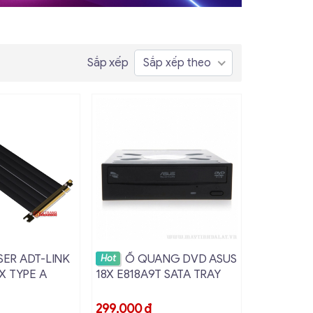
Sắp xếp
Sắp xếp theo
hi tiết
Xem chi tiết
SER ADT-LINK
Ổ QUANG DVD ASUS
Hot
 X TYPE A
18X E818A9T SATA TRAY
299,000
đ