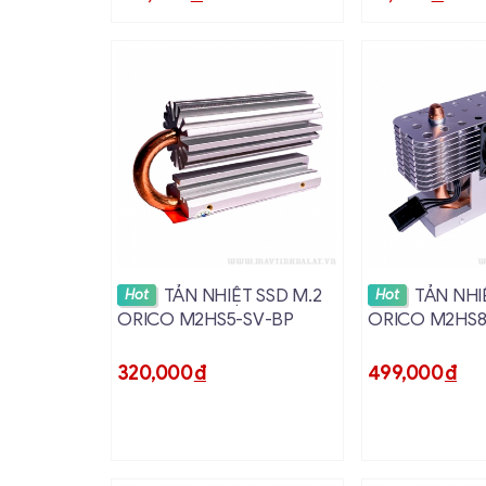
Xem chi tiết
Xem ch
TẢN NHIỆT SSD M.2
TẢN NHI
Hot
Hot
ORICO M2HS5-SV-BP
ORICO M2HS8
320,000
đ
499,000
đ