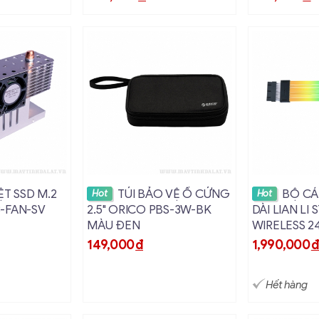
i tiết
Xem chi tiết
Xem c
ỆT SSD M.2
TÚI BẢO VỆ Ổ CỨNG
BỘ CÁ
Hot
Hot
-FAN-SV
2.5" ORICO PBS-3W-BK
DÀI LIAN LI
MÀU ĐEN
WIRELESS 2
CONTROLL
149,000
đ
1,990,000
Hết hàng