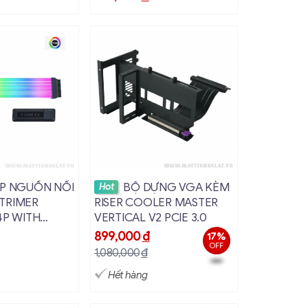
hi tiết
Xem chi tiết
P NGUỒN NỐI
BỘ DỰNG VGA KÈM
Hot
 STRIMER
RISER COOLER MASTER
4P WITH
VERTICAL V2 PCIE 3.0
ER
đ
899,000
đ
17%
OFF
1,080,000
đ
Hết hàng