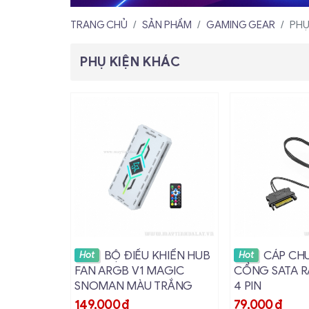
TRANG CHỦ
SẢN PHẨM
GAMING GEAR
PHỤ
PHỤ KIỆN KHÁC
Xem chi tiết
Xem ch
BỘ ĐIỀU KHIỂN HUB
CÁP CH
Hot
Hot
FAN ARGB V1 MAGIC
CỔNG SATA R
SNOMAN MÀU TRẮNG
4 PIN
149,000
đ
79,000
đ