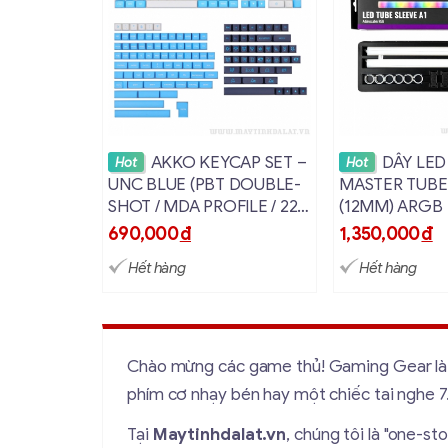
Xem chi tiết
Xem ch
AKKO KEYCAP SET –
DÂY LE
Hot
Hot
UNC BLUE (PBT DOUBLE-
MASTER TUBE
SHOT / MDA PROFILE / 227
(12MM) ARGB
NÚT)
690,000
đ
1,350,000
đ
Hết hàng
Hết hàng
Chào mừng các game thủ! Gaming Gear là "v
phím cơ nhạy bén hay một chiếc tai nghe 7.
Tại
Maytinhdalat.vn
, chúng tôi là "one-s