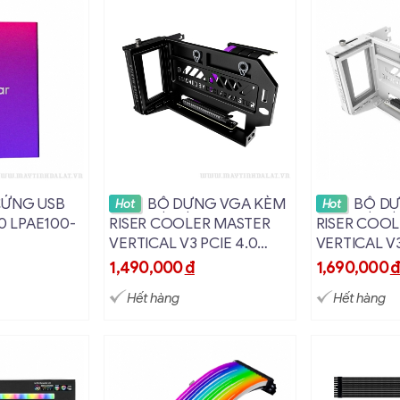
i tiết
Xem chi tiết
Xem c
CỨNG USB
BỘ DỰNG VGA KÈM
BỘ DỰ
Hot
Hot
00 LPAE100-
RISER COOLER MASTER
RISER COO
VERTICAL V3 PCIE 4.0
VERTICAL V3
MÀU ĐEN
MÀU TRẮN
1,490,000
đ
1,690,000
Hết hàng
Hết hàng