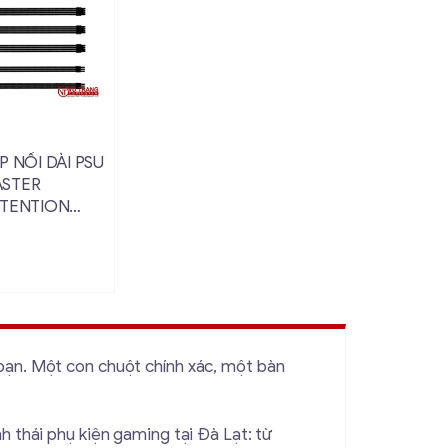
hi tiết
P NỐI DÀI PSU
STER
XTENTION
bạn. Một con chuột chính xác, một bàn
h thái phụ kiện gaming tại Đà Lạt: từ