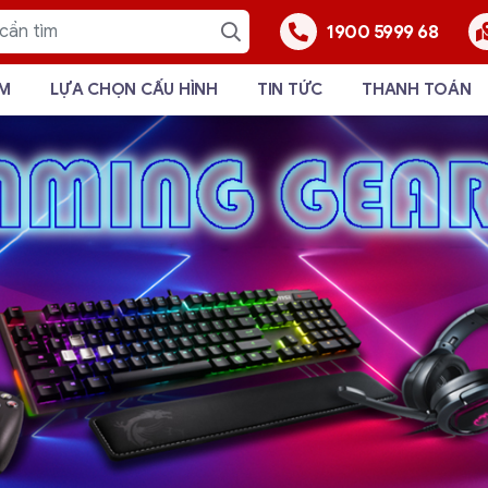
1900 5999 68
ẨM
LỰA CHỌN CẤU HÌNH
TIN TỨC
THANH TOÁN