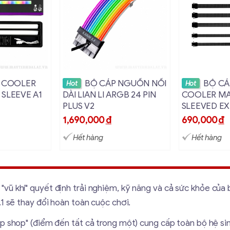
i tiết
Xem chi tiết
Xem c
D COOLER
BỘ CÁP NGUỒN NỐI
BỘ CÁ
Hot
Hot
 SLEEVE A1
DÀI LIAN LI ARGB 24 PIN
COOLER MA
PLUS V2
SLEEVED E
MÀU ĐEN
1,690,000
đ
690,000
đ
Hết hàng
Hết hàng
ũ khí" quyết định trải nghiệm, kỹ năng và cả sức khỏe của 
1 sẽ thay đổi hoàn toàn cuộc chơi.
top shop" (điểm đến tất cả trong một) cung cấp toàn bộ hệ sin