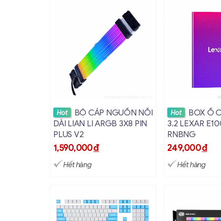
Xem chi tiết
Xem ch
BỘ CÁP NGUỒN NỐI
BOX Ổ 
Hot
Hot
DÀI LIAN LI ARGB 3X8 PIN
3.2 LEXAR E1
PLUS V2
RNBNG
1,590,000
đ
249,000
đ
Hết hàng
Hết hàng