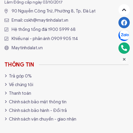
Lâm Đồng cấp ngày 03/10/2017
90 Nguyễn Công Trứ, Phường 8, Tp. Đà Lạt
Tại Sao Chọn Mua Thiết Bị Văn
Email:
cskh@maytinhdalat.vn
Phòng tại Maytinhdalat.vn?
Hệ thống tổng đài
1900 5999 68
Khiếu nại - phản ánh
0909 905 114
Maytinhdalat.vn
✅ Dịch Vụ "Trọn Gói" (Bán - Sửa - Nạp
Mực):
Khách hàng Đà Lạt yêu thích chúng
tôi vì sự tiện lợi. Mua máy in tại shop, khi hết
THÔNG TIN
mực chỉ cần gọi, kỹ thuật viên sẽ đến
nạp
Trả góp 0%
mực tận nơi
. Máy hư? Chúng tôi có mặt để
sửa chữa ngay.
Về chúng tôi
Thanh toán
✅ Tư Vấn Tiết Kiệm Chi Phí:
"Nên mua máy
in phun hay Laser?", "Máy chiếu nào bền?".
Chính sách bảo mật thông tin
Chúng tôi tư vấn giải pháp tối ưu nhất cho
Chính sách bảo hành - Đổi trả
nhu cầu in ấn/trình chiếu của bạn, tránh lãng
Chính sách vận chuyển - giao nhận
phí mực in và điện năng.
✅ Hàng Chính Hãng - Hóa Đơn Đầy Đủ: