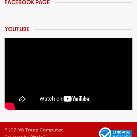
FACEBOOK PAGE
Cam kết 100% hàng mới, chính hãng, xuất
hóa đơn VAT đầy đủ cho doanh nghiệp, cơ
quan, trường học.
YOUTUBE
✅ Lắp Đặt Thẩm Mỹ:
Đội ngũ kỹ thuật
chuyên nghiệp hỗ trợ thi công treo máy
chiếu, đi dây mạng cho máy in gọn gàng,
thẩm mỹ.
Hướng Dẫn Chọn Thiết Bị Văn
Phòng Phù Hợp
1. Máy In (Printer)
© 2021
Vũ Trang Computer.