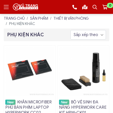
0
TRANG CHỦ
SẢN PHẨM
THIẾT BỊ VĂN PHÒNG
PHỤ KIỆN KHÁC
PHỤ KIỆN KHÁC
Sắp xếp theo
Xem chi tiết
Xem chi tiết
KHĂN MICROFIBER
BỘ VỆ SINH ĐA
New
New
PHỦ BÀN PHÍM LAPTOP
NĂNG HYPERWORK CARE
HYPERWORK CC02
KIT HPW-CK01