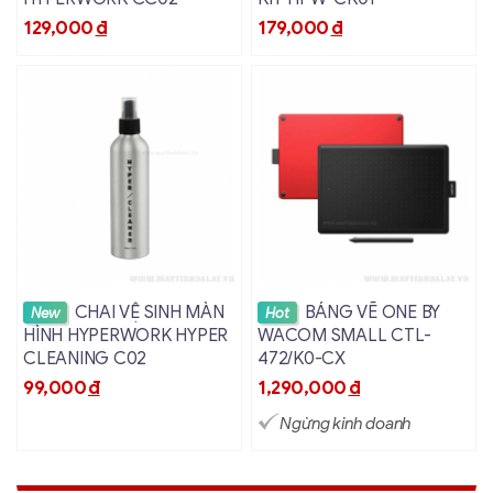
129,000
đ
179,000
đ
Xem chi tiết
Xem chi tiết
CHAI VỆ SINH MÀN
BẢNG VẼ ONE BY
New
Hot
HÌNH HYPERWORK HYPER
WACOM SMALL CTL-
CLEANING C02
472/K0-CX
99,000
đ
1,290,000
đ
Ngừng kinh doanh