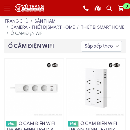
0
TRANG CHỦ
SẢN PHẨM
CAMERA - THIẾT BỊ SMART HOME
THIẾT BỊ SMART HOME
Ổ CẮM ĐIỆN WIFI
Ổ CẮM ĐIỆN WIFI
Sắp xếp theo
Xem chi tiết
Xem chi tiết
Ổ CẮM ĐIỆN WIFI
Ổ CẮM ĐIỆN WIFI
Hot
Hot
THÔNG MINH TP-LINK
THÔNG MINH TP-LINK