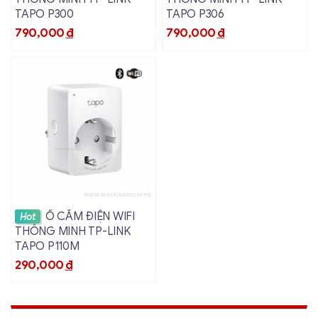
TAPO P300
TAPO P306
790,000
đ
790,000
đ
Xem chi tiết
Ổ CẮM ĐIỆN WIFI
Hot
THÔNG MINH TP-LINK
TAPO P110M
290,000
đ