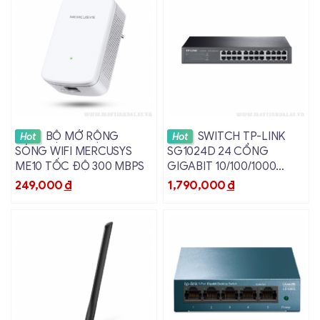
Xem chi tiết
Xem chi tiết
BỘ MỞ RỘNG
SWITCH TP-LINK
Hot
Hot
SÓNG WIFI MERCUSYS
SG1024D 24 CỔNG
ME10 TỐC ĐỘ 300 MBPS
GIGABIT 10/100/1000
MBPS VỎ SẮT
249,000
đ
1,790,000
đ