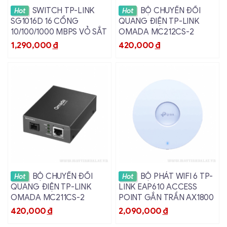
Xem chi tiết
Xem chi tiết
SWITCH TP-LINK
BỘ CHUYỂN ĐỔI
Hot
Hot
SG1016D 16 CỔNG
QUANG ĐIỆN TP-LINK
10/100/1000 MBPS VỎ SẮT
OMADA MC212CS-2
1,290,000
đ
420,000
đ
Xem chi tiết
Xem chi tiết
BỘ CHUYỂN ĐỔI
BỘ PHÁT WIFI 6 TP-
Hot
Hot
QUANG ĐIỆN TP-LINK
LINK EAP610 ACCESS
OMADA MC211CS-2
POINT GẮN TRẦN AX1800
420,000
đ
2,090,000
đ