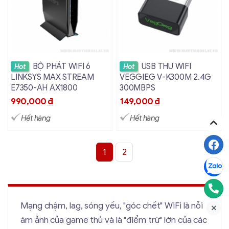
Xem chi tiết
Xem chi tiết
BỘ PHÁT WIFI 6
USB THU WIFI
Hot
Hot
LINKSYS MAX STREAM
VEGGIEG V-K300M 2.4G
E7350-AH AX1800
300MBPS
990,000
đ
149,000
đ
Hết hàng
Hết hàng
1
2
Mạng chậm, lag, sóng yếu, "góc chết" WiFi là nỗi
ám ảnh của game thủ và là "điểm trừ" lớn của các