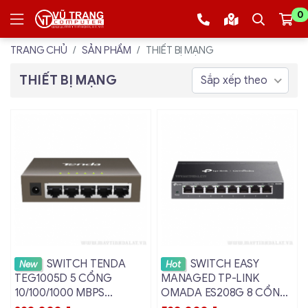
0
TRANG CHỦ
SẢN PHẨM
THIẾT BỊ MẠNG
THIẾT BỊ MẠNG
Sắp xếp theo
Xem chi tiết
Xem chi tiết
SWITCH TENDA
SWITCH EASY
New
Hot
TEG1005D 5 CỔNG
MANAGED TP-LINK
10/100/1000 MBPS
OMADA ES208G 8 CỔNG
GIGABIT VỎ SẮT
GIGABIT VỎ SẮT