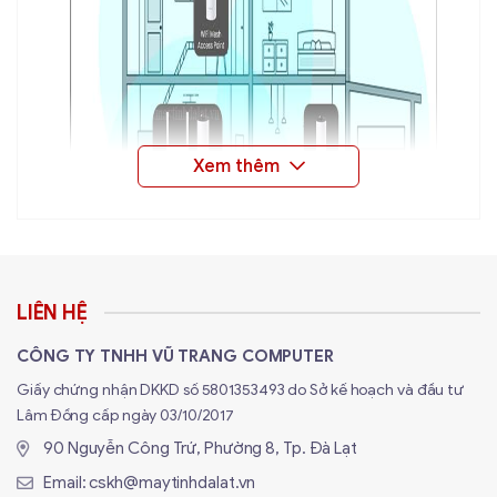
LIÊN HỆ
CÔNG TY TNHH VŨ TRANG COMPUTER
Giấy chứng nhận DKKD số 5801353493 do Sở kế hoạch và đầu tư
Lâm Đồng cấp ngày 03/10/2017
90 Nguyễn Công Trứ, Phường 8, Tp. Đà Lạt
Tại Sao Chọn Mua Thiết Bị Mạng tại
Email:
cskh@maytinhdalat.vn