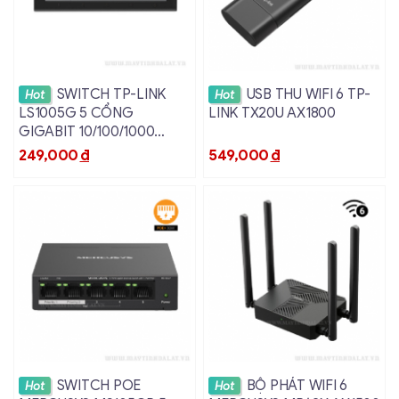
Xem chi tiết
Xem chi tiết
SWITCH TP-LINK
USB THU WIFI 6 TP-
Hot
Hot
LS1005G 5 CỔNG
LINK TX20U AX1800
GIGABIT 10/100/1000
MBPS VỎ NHỰA
249,000
đ
549,000
đ
Xem chi tiết
Xem chi tiết
SWITCH POE
BỘ PHÁT WIFI 6
Hot
Hot