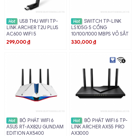
Xem chi tiết
Xem chi tiết
USB THU WIFI TP-
SWITCH TP-LINK
Hot
Hot
LINK ARCHER T2U PLUS
LS105G 5 CỔNG
AC600 WIFI 5
10/100/1000 MBPS VỎ SẮT
299,000
đ
330,000
đ
Xem chi tiết
Xem chi tiết
BỘ PHÁT WIFI 6
BỘ PHÁT WIFI 6 TP-
Hot
Hot
ASUS RT-AX82U GUNDAM
LINK ARCHER AX55 PRO
EDITION AX5400
AX3000