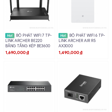
Xem chi tiết
Xem chi tiết
BỘ PHÁT WIFI 7 TP-
BỘ PHÁT WIFI 6 TP-
Hot
Hot
LINK ARCHER BE220
LINK ARCHER AIR R5
BĂNG TẦNG KÉP BE3600
AX3000
1,690,000
đ
1,490,000
đ