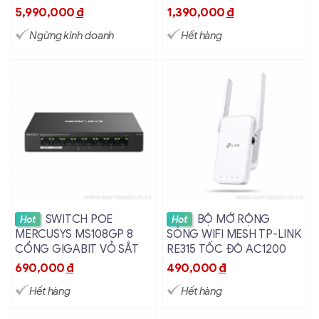
5,990,000
đ
1,390,000
đ
Ngừng kinh doanh
Hết hàng
Xem chi tiết
Xem chi tiết
SWITCH POE
BỘ MỞ RỘNG
Hot
Hot
MERCUSYS MS108GP 8
SÓNG WIFI MESH TP-LINK
CỔNG GIGABIT VỎ SẮT
RE315 TỐC ĐỘ AC1200
690,000
đ
490,000
đ
Hết hàng
Hết hàng