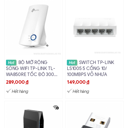
Xem chi tiết
Xem chi tiết
BỘ MỞ RỘNG
SWITCH TP-LINK
Hot
Hot
SÓNG WIFI TP-LINK TL-
LS1005 5 CỔNG 10/
WA850RE TỐC ĐỘ 300
100MBPS VỎ NHỰA
MBPS
289,000
đ
149,000
đ
Hết hàng
Hết hàng