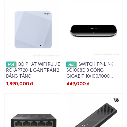
Xem chi tiết
Xem chi tiết
BỘ PHÁT WIFI RUIJIE
SWITCH TP-LINK
Hot
Hot
RG-AP720-L GẮN TRẦN 2
SG1008D 8 CỔNG
BĂNG TẦNG
GIGABIT 10/100/1000
MBPS VỎ NHỰA
1,890,000
đ
449,000
đ