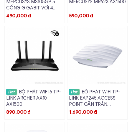
MERCUSYS MS105GP 5
MERCUSYS MR62X AX1500
CỔNG GIGABIT VỚI 4
CỔNG POE+ VỎ SẮT
490,000
đ
590,000
đ
Xem chi tiết
Xem chi tiết
BỘ PHÁT WIFI 6 TP-
BỘ PHÁT WIFI TP-
Hot
Hot
LINK ARCHER AX10
LINK EAP245 ACCESS
AX1500
POINT GẮN TRẦN
GIGABIT AC1750 MU-
890,000
đ
1,690,000
đ
MIMO