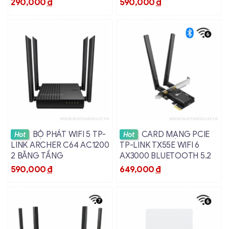
290,000
đ
590,000
đ
Xem chi tiết
Xem chi tiết
BỘ PHÁT WIFI 5 TP-
CARD MẠNG PCIE
Hot
Hot
LINK ARCHER C64 AC1200
TP-LINK TX55E WIFI 6
2 BĂNG TẦNG
AX3000 BLUETOOTH 5.2
590,000
đ
649,000
đ