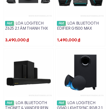
Xem chi tiết
Xem chi tiết
LOA LOGITECH
LOA BLUETOOTH
Hot
Hot
Z625 2.1 ÂM THANH THX
EDIFIER G1500 MAX
3,490,000
đ
1,490,000
đ
Xem chi tiết
Xem chi tiết
LOA BLUETOOTH
LOA LOGITECH
Hot
Hot
THONET & VANDER REIN
G560 LIGHTSYNC RGB 2.1