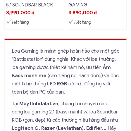
5.1 SOUNDBAR BLACK
GAMING
8,990,000
đ
3,890,000
đ
Hết hàng
Hết hàng
Loa Gaming là mảnh ghép hoàn hảo cho một góc
"Battlestation" đúng nghĩa. Khác với loa thường,
loa gaming được thiết kế hầm hố, ưu tiên
Âm
Bass mạnh mẽ
(cho tiếng nổ, hành động) và đặc
biệt là hệ thống
LED RGB
rực rỡ, đồng bộ với
toàn bộ dàn PC của bạn.
Tại
Maytinhdalat.vn
, chúng tôi chuyên các
dòng loa gaming 2.1 (bass mạnh) và loa Soundbar
RGB (gọn, đẹp) từ các thương hiệu hàng đầu như
Logitech G, Razer (Leviathan), Edifier...
Hãy