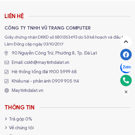
LIÊN HỆ
CÔNG TY TNHH VŨ TRANG COMPUTER
Giấy chứng nhận DKKD số 5801353493 do Sở kế hoạch và đầu tư
Lâm Đồng cấp ngày 03/10/2017
90 Nguyễn Công Trứ, Phường 8, Tp. Đà Lạt
Tại Sao Chọn Mua Loa Gaming tại
Email:
cskh@maytinhdalat.vn
Maytinhdalat.vn?
Hệ thống tổng đài
1900 5999 68
Khiếu nại - phản ánh
0909 905 114
Maytinhdalat.vn
✅ Trải Nghiệm Nghe Thử "Lực Bass"
Miễn Phí:
"Loa này bass đập có rung bàn
không?". Tại
Maytinhdalat.vn
ở Đà Lạt, bạn
THÔNG TIN
có thể
nghe thử, test bass, xem LED
trực
Trả góp 0%
tiếp các mẫu loa gaming hot nhất.
Về chúng tôi
✅ Tư Vấn Đồng Bộ LED RGB:
Bạn muốn loa