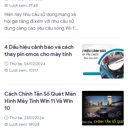
đơn giản chỉ với vài thao tác.
Lượt xem: 3948
Hiện nay nhu cầu sử dụng mạng xã
hội gia tăng đi kèm với nhu cầu sử
dụng càng cao yêu cầu sóng Wi-fi
phải có mọi lúc mọi nơi. Nếu ngôi
nhà của bạn khá rộng và sóng Wi-fi
4 Dấu hiệu cảnh báo và cách
không thể phủ đến phòng ngủ hay
thay pin cmos cho máy tính
góc làm việc của bạn thì chọn mua
một bộ mở rộng sóng Wifi sẽ là tối
Thứ ba, 06/02/2024
ưu nhất để đáp ứng những nhu cầu
Lượt xem: 10317
đó. Trong bài viết này,
maytinhdalat.vn sẽ hướng dẫn bạn
cách thiết lập bộ mở rộng Wifi...
Cách Chỉnh Tần Số Quét Màn
Hình Máy Tính Win 11 Và Win
10
Thứ ba, 23/01/2024
Lượt xem: 18028