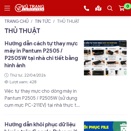
0
TRANG CHỦ
TIN TỨC
THỦ THUẬT
THỦ THUẬT
Hướng dẫn cách tự thay mực
máy in Pantum P2505 /
P2505W tại nhà chi tiết bằng
hình ảnh
Thứ tư, 22/04/2026
Lượt xem: 428
Việc tự thay mực cho dòng máy in
Pantum P2505 / P2505W (sử dụng
cụm mực PC-211EV) tại nhà thực tế
rất đơn giản. Pantum đã thiết kế
hộp mực này tối ưu cho việc tự nạp
Hướng dẫn khôi phục dữ liệu
lại nhằm tiết kiệm chi phí.