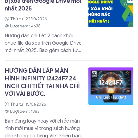
bị xóa trên Google Drive mới
nhất 2025
Thứ tư, 22/10/2025
Lượt xem: 4638
Hướng dẫn chi tiết 2 cách khôi
phục file đã xóa trên Google Drive
mới nhất 2025. Bao gồm cách tự
khôi phục từ Thùng rác (dưới 30
ngày) và các bước liên hệ Google
HƯỚNG DẪN LẮP MÀN
Support để lấy lại dữ liệu đã xóa
HÌNH INFINITY I2424F7 24
vĩnh viễn hoặc sau 30 ngày.
INCH CHI TIẾT TẠI NHÀ CHỈ
VỚI VÀI BƯỚC.
Thứ tư, 15/01/2025
Lượt xem: 1883
Bạn đang loay hoay với chiếc màn
hình mới mua vì trong sách hướng
dẫn không có tiếng Việt khiến bạn