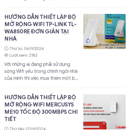
khó hiểu? Hay bạn e sợ rằng lắp đặt
không đúng cách có thể làm ảnh
HƯỚNG DẪN THIẾT LẬP BỘ
hưởng đến khả năng rơi vỡ của màn
MỞ RỘNG WIFI TP-LINK TL-
hình? Vậy thì trong bài viết này,
WA850RE ĐƠN GIẢN TẠI
maytinhdalat.vn sẽ hướng dẫn cho
NHÀ
các bạn cách lắp đặt màn hình máy
tính chi tiết nhé.
Thứ tư, 06/11/2024
Lượt xem: 2182
Với những ai đang phải sử dụng
sóng Wifi yếu trong chính ngôi nhà
của mình thì việc mua thêm một bộ
mở rộng sóng là điều cần thiết. TP-
LINK TL-WA850RE sẽ là một giải
HƯỚNG DẪN THIẾT LẬP BỘ
pháp hiệu quả dành cho bạn để giải
MỞ RỘNG WIFI MERCUSYS
quyết vấn đề này. Bài viết này,
ME10 TỐC ĐỘ 300MBPS CHI
maytinhdalat.vn sẽ hướng dẫn bạn
TIẾT
cách thiết lập bộ mở rộng sóng
Wifi TP-LINK TL-WA850RE tại nhà
Thứ bảy, 02/11/2024