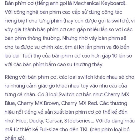
Bàn phím cơ (tiếng anh gọi là Mechanical Keyboard).
Với công nghệ bàn phím cao cấp sử dụng công tắc
riêng biệt cho từng phím (hay còn được gọi là switch), vì
vậy giá thành bàn phím cơ cao gấp nhiều lần so với các
bàn phím thông thường. Nhưng nhờ vậy bàn phím sẽ
cho ta được sự chính xác, êm ái khi ấn phím và độ bền
lâu dài. Tuổi thọ của bàn phím cơ cao hơn gấp 10 lần so
với các bàn phím bấm cao su thường thấy.
Riêng với bàn phím cơ, các loại switch khác nhau sẽ cho
ra những cảm giác gõ khác nhau tùy vào nhu cầu của
từng cá nhân. Có 3 loại Switch cơ bản như: Cherry MX
Blue, Cherry MX Brown, Cherry MX Red. Các thương
hiệu nổi tiếng về sản xuất bàn phím cơ có thể kể đến
như: Filco, Ducky, Corsair, Steelseries… Với đa dạng mẫu
mã từ thiết kế Full-size cho đến TKL (bàn phím loại bỏ
phần số).