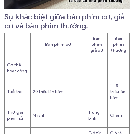
Sự khác biệt giữa bàn phím cơ, giả
cơ và bàn phím thường.
Bàn
Bàn
Bàn phím cơ
phím
phím
giả cơ
thường
Cơ chế
hoạt động
1 – 5
Tuổi thọ
20 triệu lần bấm
triệu lần
bấm
Thời gian
Trung
Nhanh
Chậm
phản hồi
bình
Giá từ
Giá rẻ