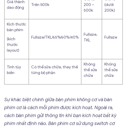
Giá thành
Trên 500k
200 –
(dưới
dao động
500k
200k)
Kích thước
bàn phím
Fullsize,
Fullsize/TKL/65%/60%/40%
Fullsize
(kích
TKL
thước
layout)
Không
Không
Tính tùy
Có thể sửa chữa, thay thế
thể sửa
thể sửa
biến
từng bộ phận
chữa
chữa
Sự khác biệt chính giữa bàn phím không cơ và bàn
phím cơ là cách mỗi phím được kích hoạt. Ngoài ra,
cách bàn phím gửi thông tin khi bạn kích hoạt bất kỳ
phím nhất định nào. Bàn phím cơ sử dụng switch cơ