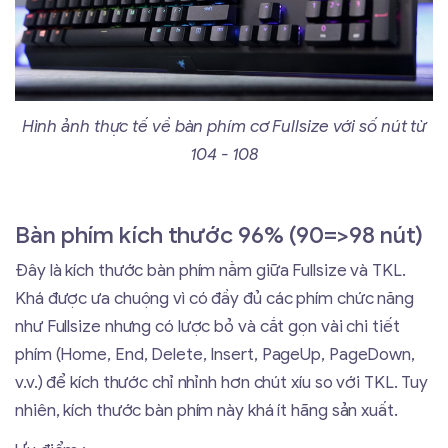
Hình ảnh thực tế về bàn phím cơ Fullsize với số nút từ
104 - 108
Bàn phím kích thước 96% (90=>98 nút)
Đây là kích thước bàn phím nằm giữa Fullsize và TKL.
Khá được ưa chuộng vì có đầy đủ các phím chức năng
như Fullsize nhưng có lược bỏ và cắt gọn vài chi tiết
phím (Home, End, Delete, Insert, PageUp, PageDown,
v.v.) để kích thước chỉ nhỉnh hơn chút xíu so với TKL. Tuy
nhiên, kích thước bàn phím này khá ít hãng sản xuất.