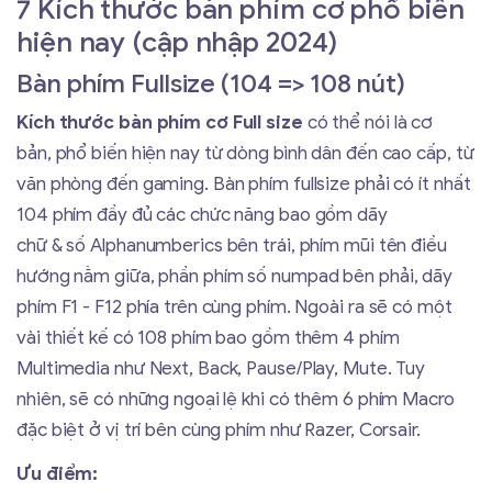
7 Kích thước bàn phím cơ phổ biến
hiện nay (cập nhập 2024)
Bàn phím Fullsize (104 => 108 nút)
Kích thước bàn phím cơ Full size
có thể nói là cơ
bản, phổ biến hiện nay từ dòng bình dân đến cao cấp, từ
văn phòng đến gaming. Bàn phím fullsize phải có ít nhất
104 phím đầy đủ các chức năng bao gồm dãy
chữ & số Alphanumberics bên trái, phím mũi tên điều
hướng nằm giữa, phần phím số numpad bên phải, dãy
phím F1 - F12 phía trên cùng phím. Ngoài ra sẽ có một
vài thiết kế có 108 phím bao gồm thêm 4 phím
Multimedia như Next, Back, Pause/Play, Mute. Tuy
nhiên, sẽ có những ngoại lệ khi có thêm 6 phím Macro
đặc biệt ở vị trí bên cùng phím như Razer, Corsair.
Ưu điểm: