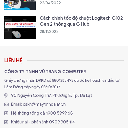
22/04/2022
Cách chỉnh tốc độ chuột Logitech G102
Gen 2 thông qua G Hub
25/11/2022
LIÊN HỆ
CÔNG TY TNHH VŨ TRANG COMPUTER
Giấy chứng nhận DKKD số 5801353493 do Sở kế hoạch và đầu tư
Lâm Đồng cấp ngày 03/10/2017
90 Nguyễn Công Trứ, Phường 8, Tp. Đà Lạt
Email:
cskh@maytinhdalat.vn
Hệ thống tổng đài
1900 5999 68
Khiếu nại - phản ánh
0909 905 114