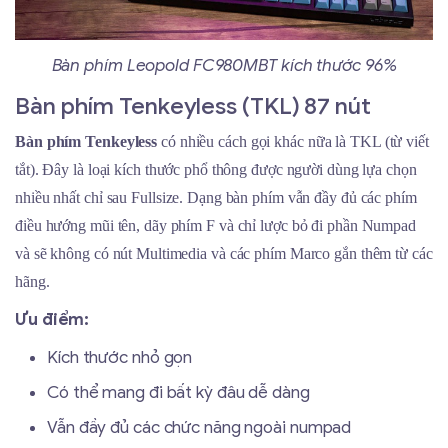
Bàn phím Leopold FC980MBT kích thước 96%
Bàn phím Tenkeyless (TKL) 87 nút
Bàn phím Tenkeyless
có nhiều cách gọi khác nữa là TKL (từ viết
tắt). Đây là loại kích thước phổ thông được người dùng lựa chọn
nhiều nhất chỉ sau Fullsize. Dạng bàn phím vẫn đầy đủ các phím
điều hướng mũi tên, dãy phím F và chỉ lược bỏ đi phần Numpad
và sẽ không có nút Multimedia và các phím Marco gắn thêm từ các
hãng.
Ưu điểm:
Kích thước nhỏ gọn
Có thể mang đi bất kỳ đâu dễ dàng
Vẫn đầy đủ các chức năng ngoài numpad