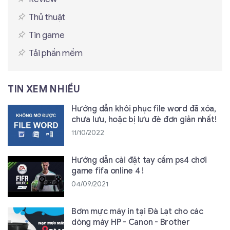
Thủ thuật
Tin game
Tải phần mềm
TIN XEM NHIỀU
Hướng dẫn khôi phục file word đã xóa,
chưa lưu, hoặc bị lưu đè đơn giản nhất!
11/10/2022
Hướng dẫn cài đặt tay cầm ps4 chơi
game fifa online 4 !
04/09/2021
Bơm mực máy in tại Đà Lạt cho các
dòng máy HP - Canon - Brother