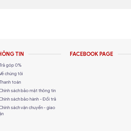
PU240-M KIT đi kèm với hệ thống đèn RGB, cho phép bạn tù
áy tính rực rỡ và bắt mắt, làm nổi bật vẻ đẹp của hệ thống c
 lượng cao như đồng và nhôm, đảm bảo độ bền vượt trội và kh
 tối ưu mà còn tạo điểm nhấn thẩm mỹ cho hệ thống làm m
ong cách.
HÔNG TIN
FACEBOOK PAGE
Trả góp 0%
Về chúng tôi
Thanh toán
Chính sách bảo mật thông tin
Chính sách bảo hành - Đổi trả
Chính sách vận chuyển - giao
ận