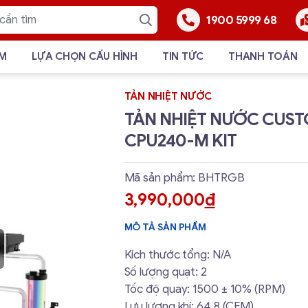
1900 5999 68
ẨM
LỰA CHỌN CẤU HÌNH
TIN TỨC
THANH TOÁN
TẢN NHIỆT NƯỚC
TẢN NHIỆT NƯỚC CUST
CPU240-M KIT
Mã sản phẩm: BHTRGB
3,990,000
đ
MÔ TẢ SẢN PHẨM
Kích thước tổng: N/A
Số lượng quạt: 2
Tốc độ quay: 1500 ± 10% (RPM)
Lưu lượng khí: 64.8 (CFM)