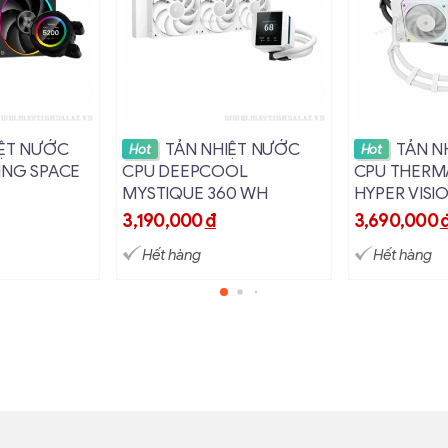
i tiết
Xem chi tiết
Xem c
IỆT NƯỚC
TẢN NHIỆT NƯỚC
TẢN N
Hot
Hot
ING SPACE
CPU DEEPCOOL
CPU THERM
MYSTIQUE 360 WH
HYPER VISI
ARGB
3,190,000
đ
3,690,000
Hết hàng
Hết hàng
GB-KIT CPU240-M KIT – Đèn RGB Đa Sắc và Chất Lượng