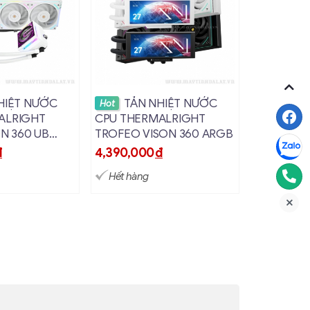
hi tiết
Xem chi tiết
Xem
HIỆT NƯỚC
TẢN NHIỆT NƯỚC
TẢN
Hot
Hot
ALRIGHT
CPU THERMALRIGHT
CPU MSI 
ON 360 UB
TROFEO VISON 360 ARGB
CORELIQU
ARGB MÀ
đ
4,390,000
đ
1,690,00
Hết hàng
Hết hàng
 Vật Liệu Cao Cấp