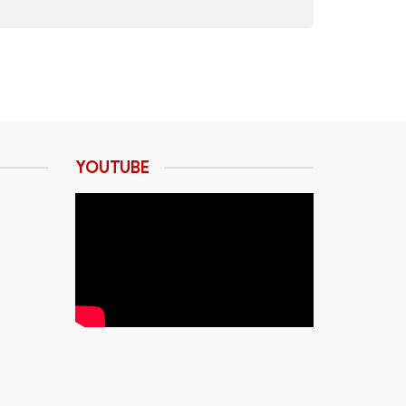
y chỉnh màu sắc và hiệu ứng ánh sáng theo
ủa bạn.
ả năng tản nhiệt hiệu quả. Các ống dẫn nước
át của bạn. Chọn BYKSKI B-HTRGB-KIT CPU240-
YOUTUBE