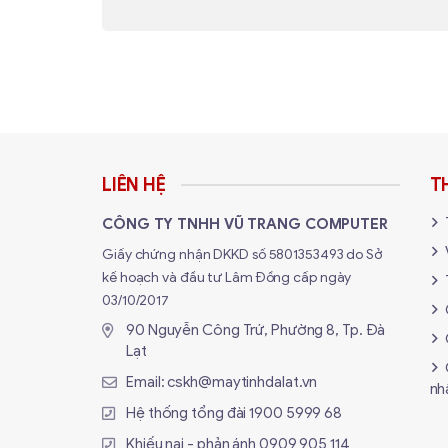
Bộ tản nhiệt nước BYKSKI B-HTRGB-KIT C
sở thích cá nhân. Tạo ra một không gian m
Chất Lượng Vật Liệu Cao Cấp:
Bộ kit được chế tạo từ các vật liệu chất
trong suốt không chỉ mang lại hiệu suất
M KIT để trải nghiệm cả chất lượng và ph
LIÊN HỆ
T
CÔNG TY TNHH VŨ TRANG COMPUTER
Giấy chứng nhận DKKD số 5801353493 do Sở
kế hoạch và đầu tư Lâm Đồng cấp ngày
03/10/2017
90 Nguyễn Công Trứ, Phường 8, Tp. Đà
Lạt
Email:
cskh@maytinhdalat.vn
nh
Hệ thống tổng đài
1900 5999 68
Khiếu nại - phản ánh
0909 905 114