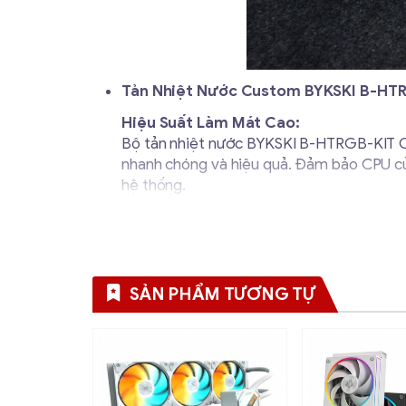
Tản Nhiệt Nước Custom BYKSKI B-HTRG
Hiệu Suất Làm Mát Cao:
Bộ tản nhiệt nước BYKSKI B-HTRGB-KIT C
nhanh chóng và hiệu quả. Đảm bảo CPU của 
hệ thống.
Thiết Kế Custom Cao Cấp:
Với thiết kế custom, bộ tản nhiệt nước này
kèm với đầy đủ phụ kiện cần thiết, giúp 
hiệu suất làm mát vượt trội và tính linh hoạ
SẢN PHẨM TƯƠNG TỰ