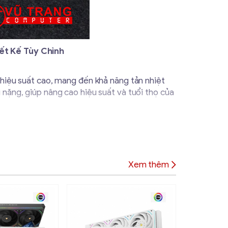
ết Kế Tùy Chỉnh
ệu suất cao, mang đến khả năng tản nhiệt
 nặng, giúp nâng cao hiệu suất và tuổi thọ của
 phù hợp với từng cấu hình máy tính. Bộ kit đi
 BYKSKI B-HTRGB-KIT CPU240-M KIT để tận hưởng
Xem thêm