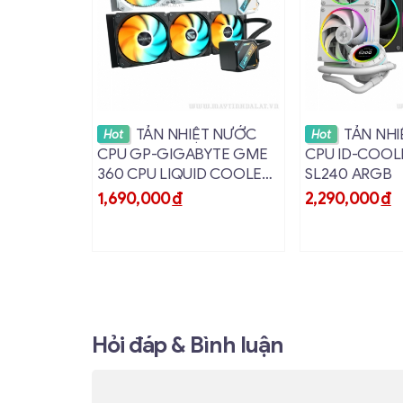
Xem chi tiết
Xem ch
TẢN NHIỆT NƯỚC
TẢN NH
Hot
Hot
CPU GP-GIGABYTE GME
CPU ID-COOL
360 CPU LIQUID COOLER
SL240 ARGB
ARGB (28400-GM360-
1,690,000
đ
2,290,000
đ
2CBR)
Hỏi đáp & Bình luận
Tản Nhiệt Nước Custom BYKSKI B-HTR
Đèn RGB Đa Sắc: