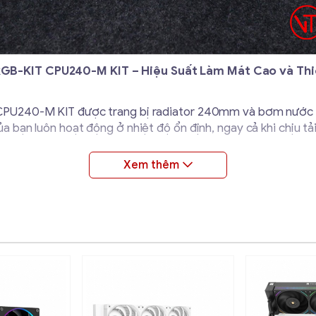
B-KIT CPU240-M KIT – Hiệu Suất Làm Mát Cao và Thi
PU240-M KIT được trang bị radiator 240mm và bơm nước hi
bạn luôn hoạt động ở nhiệt độ ổn định, ngay cả khi chịu tải
 cho phép bạn tùy chỉnh và lắp đặt theo cách riêng của mình,
quá trình lắp đặt trở nên dễ dàng và thuận tiện. Lựa chọn
t trong thiết kế.