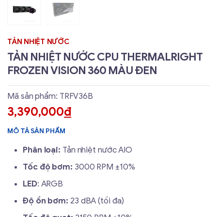
TẢN NHIỆT NƯỚC
TẢN NHIỆT NƯỚC CPU THERMALRIGHT
FROZEN VISION 360 MÀU ĐEN
Mã sản phẩm: TRFV36B
3,390,000
đ
MÔ TẢ SẢN PHẨM
Phân loại:
Tản nhiệt nước AIO
Tốc độ bơm:
3000 RPM ±10%
LED
: ARGB
Độ ồn bơm:
23 dBA (tối đa)