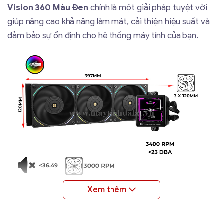
Vision 360 Màu Đen
chính là một giải pháp tuyệt vời
giúp nâng cao khả năng làm mát, cải thiện hiệu suất và
đảm bảo sự ổn định cho hệ thống máy tính của bạn.
Màn Hình LCD Cao Cấp
Thermalright Frozen Vision 360 Black được trang bị
màn hình LCD sắc nét
, hiển thị
nhiệt độ CPU, tốc độ