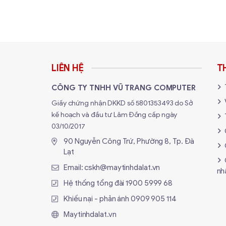
LIÊN HỆ
T
CÔNG TY TNHH VŨ TRANG COMPUTER
Giấy chứng nhận DKKD số 5801353493 do Sở
kế hoạch và đầu tư Lâm Đồng cấp ngày
03/10/2017
90 Nguyễn Công Trứ, Phường 8, Tp. Đà
Lạt
Email:
cskh@maytinhdalat.vn
nh
Hệ thống tổng đài
1900 5999 68
Khiếu nại - phản ánh
0909 905 114
Maytinhdalat.vn