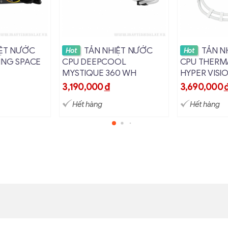
i9 hoặc AMD Ryzen 9
i tiết
Xem chi tiết
Xem c
IỆT NƯỚC
TẢN NHIỆT NƯỚC
TẢN N
Hot
Hot
ING SPACE
CPU DEEPCOOL
CPU THERM
or – Giải pháp yên tĩnh và bền bỉ
MYSTIQUE 360 WH
HYPER VISI
ARGB
bơm của MSI A13-240 được tích hợp trực tiếp trong ra
3,190,000
đ
3,690,000
Hết hàng
Hết hàng
át