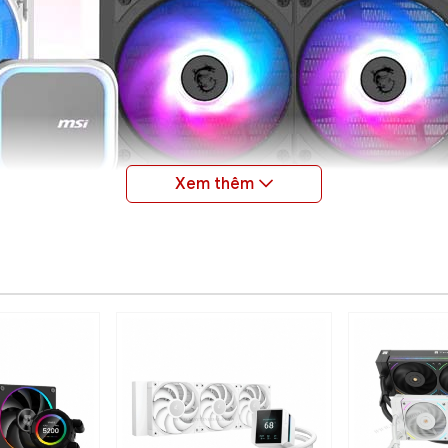
t kế tản nhiệt dẫn đầu
 split-flow
– cho phép nước làm mát chia dòng, luân chuyển
ể cả khi ép xung.