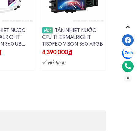
hi tiết
Xem chi tiết
Xem
HIỆT NƯỚC
TẢN NHIỆT NƯỚC
TẢN
Hot
Hot
ALRIGHT
CPU THERMALRIGHT
CPU MSI 
ON 360 UB
TROFEO VISON 360 ARGB
CORELIQU
ARGB
diator
, tách biệt khỏi block CPU. Cách thiết kế
đ
4,390,000
đ
1,790,00
Hết hàng
Hết hàng