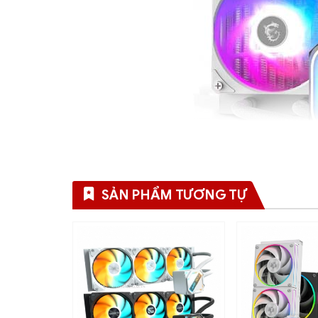
SẢN PHẨM TƯƠNG TỰ
Split-Flow Radiator – Thiế
MSI trang bị cho dòng A13-240
radiator dạng
giảm điểm nóng và giữ nhiệt độ CPU ổn định, k
Làm mát đều và nhanh chóng hơn