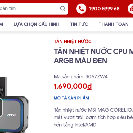
1900 5999 68
ẨM
LỰA CHỌN CẤU HÌNH
TIN TỨC
THANH TOÁN
TẢN NHIỆT NƯỚC
TẢN NHIỆT NƯỚC CPU M
ARGB MÀU ĐEN
Mã sản phẩm: 3067ZW4
1,690,000
đ
MÔ TẢ SẢN PHẨM
Tản nhiệt nước MSI MAG CORELIQUID
mát vượt trội, bơm tích hợp siêu b
nền tảng Intel/AMD.