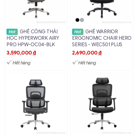
Xem chi tiết
Xem chi tiết
GHẾ CÔNG THÁI
GHẾ WARRIOR
Hot
Hot
HỌC HYPERWORK AIRY
ERGONOMIC CHAIR HERO
PRO HPW-OC04-BLK
SERIES - WEC501 PLUS
3,590,000
đ
2,690,000
đ
Hết hàng
Hết hàng