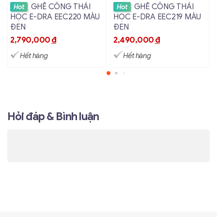
Xem chi tiết
Xem chi tiết
GHẾ CÔNG THÁI
GHẾ CÔNG THÁI
Hot
Hot
HỌC E-DRA EEC220 MÀU
HỌC E-DRA EEC219 MÀU
ĐEN
ĐEN
2,790,000
đ
2,490,000
đ
Hết hàng
Hết hàng
Hỏi đáp & Bình luận