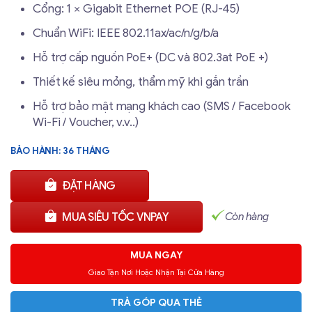
Cổng: 1 × Gigabit Ethernet POE (RJ-45)
Chuẩn WiFi: IEEE 802.11ax/ac/n/g/b/a
Hỗ trợ cấp nguồn PoE+ (DC và 802.3at PoE +)
Thiết kế siêu mỏng, thẩm mỹ khi gắn trần
Hỗ trợ bảo mật mạng khách cao (SMS / Facebook
Wi-Fi / Voucher, v.v..)
BẢO HÀNH: 36 THÁNG
ĐẶT HÀNG
Còn hàng
MUA SIÊU TỐC VNPAY
MUA NGAY
Giao Tận Nơi Hoặc Nhận Tại Cửa Hàng
TRẢ GÓP QUA THẺ