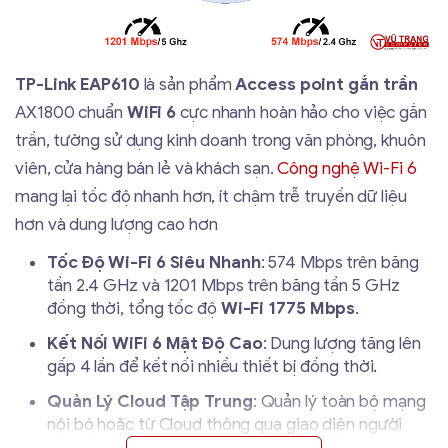
TP-Link EAP610
là sản phẩm
Access point
gắn trần
AX1800 chuẩn
WiFi 6
cực nhanh hoàn hảo cho việc gắn
trần, tường sử dụng kinh doanh trong văn phòng, khuôn
viên, cửa hàng bán lẻ và khách sạn.
Công nghệ Wi-Fi 6
mang lại tốc độ nhanh hơn, ít chậm trễ truyền dữ liệu
hơn và dung lượng cao hơn
Tốc Độ Wi-Fi 6 Siêu Nhanh
: 574 Mbps trên băng
tần 2.4 GHz và 1201 Mbps trên băng tần 5 GHz
đồng thời, tổng tốc độ
Wi-Fi 1775 Mbps
.
Kết Nối WiFi 6 Mật Độ Cao
: Dung lượng tăng lên
gấp 4 lần để kết nối nhiều thiết bị đồng thời.
Quản Lý Cloud Tập Trung
: Quản lý toàn bộ mạng
nội bộ hoặc từ Cloud thông qua giao diện người
dùng web hoặc ứng dụng Omada.