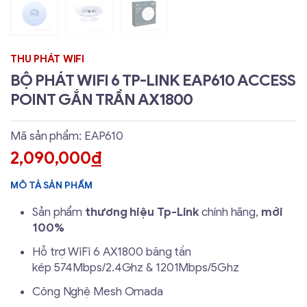
THU PHÁT WIFI
BỘ PHÁT WIFI 6 TP-LINK EAP610 ACCESS
POINT GẮN TRẦN AX1800
Mã sản phẩm: EAP610
2,090,000
đ
MÔ TẢ SẢN PHẨM
Sản phẩm
thương hiệu Tp-Link
chính hãng,
mới
100%
Hỗ trợ WiFi 6 AX1800 băng tần
kép 574Mbps/2.4Ghz & 1201Mbps/5Ghz
Công Nghệ Mesh Omada