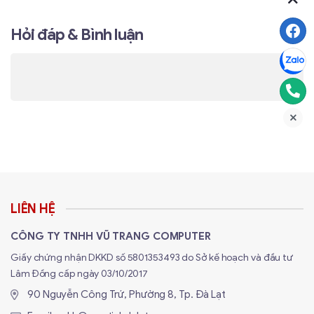
CE:
Hỏi đáp & Bình luận
<20 dBm(2.4 GHz, EIRP)
<23 dBm(5 GHz band1/2, EIRP) <25 dBm (5 GHz
Công suất truyền
band3)
tải
FCC:
<25 dBm (2.4 GHz)
<25 dBm (5 GHz)
LIÊN HỆ
Lưu ý
: Thông số kĩ thuật trên chỉ ở mức sơ lượt,
chi tiết về thông số sản phẩm xem tại:
Link
CÔNG TY TNHH VŨ TRANG COMPUTER
Giấy chứng nhận DKKD số 5801353493 do Sở kế hoạch và đầu tư
Lâm Đồng cấp ngày 03/10/2017
90 Nguyễn Công Trứ, Phường 8, Tp. Đà Lạt