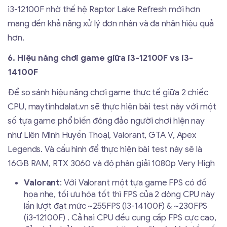
i3-12100F nhờ thế hệ Raptor Lake Refresh mới hơn
mang đến khả năng xử lý đơn nhân và đa nhân hiệu quả
hơn.
6. Hiệu năng chơi game giữa i3-12100F vs i3-
14100F
Để so sánh hiệu năng chơi game thực tế giữa 2 chiếc
CPU, maytinhdalat.vn sẽ thực hiện bài test này với một
số tựa game phổ biến đông đảo người chơi hiện nay
như Liên Mình Huyền Thoại, Valorant, GTA V, Apex
Legends. Và cấu hình để thực hiện bài test này sẽ là
16GB RAM, RTX 3060 và độ phân giải 1080p Very High
Valorant
: Với Valorant một tựa game FPS có đồ
họa nhẹ, tối ưu hóa tốt thì FPS của 2 dòng CPU này
lần lượt đạt mức ~255FPS (i3-14100F) & ~230FPS
(i3-12100F) . Cả hai CPU đều cung cấp FPS cực cao,