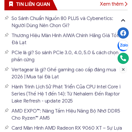
Xem thêm
TIN LIÊN QUAN
So Sánh Chuẩn Nguồn 80 PLUS và Cybenetics:
Người Dùng Nên Chọn Gì?
Thương Hiệu Màn Hình AIWA Chính Hãng Giá Tốt Tại
Đà Lạt
PCIe là gì? So sánh PCIe 3.0, 4.0, 5.0 & cách chọn
phần cứng
Vertagear là gì? Ghế gaming cao cấp đáng mua
2026 | Mua tại Đà Lạt
Hành Trình Lịch Sử Phát Triển Của CPU Intel Core i
Series (Thế Hệ 1 đến 14): Từ Nehalem Đến Raptor
Lake Refresh - update 2025
AMD EXPO™: Nâng Tầm Hiệu Năng Bộ Nhớ DDR5
Cho Ryzen™ AM5
Card Màn Hình AMD Radeon RX 9060 XT – Sự Lựa