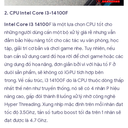
2. CPU Intel Core i3-14100F
Intel Core i3 14100
F là một lựa chọn CPU tốt cho
những người dùng cần một bộ xử lý giá rẻ nhưng vẫn
đảm bảo hiệu năng tốt cho các tác vụ văn phòng, học
tập, giải trí cơ bản và chơi game nhẹ. Tuy nhiên, nếu
bạn cần sử dụng card đồ họa rời để chơi game hoặc các
ứng dụng đồ họa nặng, đơn giản bởi vì với hậu tố F ở
duôi sản phẩm, sẽ không có iGPU tích hợp bên
trong. Về cấu trúc, i3 14100F do là CPU thuộc dòng thấp
nhất thế nên như truyền thống, nó sẽ có 4 nhân P hiệu
năng cao, gấp đôi thành 8 luồng xử lý nhờ công nghệ
Hyper Threading. Xung nhịp mặc định trên mỗi nhân đạt
tốc độ 3.5Ghz, tần số turbo boost tối đa trên 1 nhân sẽ
đạt được là 4.7 Ghz.