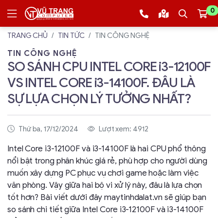
0
TRANG CHỦ
TIN TỨC
TIN CÔNG NGHỆ
TIN CÔNG NGHỆ
SO SÁNH CPU INTEL CORE i3-12100F
VS INTEL CORE i3-14100F. ĐÂU LÀ
SỰ LỰA CHỌN LÝ TƯỞNG NHẤT?
Thứ ba, 17/12/2024
Lượt xem: 4912
Intel Core i3-12100F và i3-14100F là hai CPU phổ thông
nổi bật trong phân khúc giá rẻ, phù hợp cho người dùng
muốn xây dựng PC phục vụ chơi game hoặc làm việc
văn phòng. Vậy giữa hai bộ vi xử lý này, đâu là lựa chọn
tốt hơn? Bài viết dưới đây maytinhdalat.vn sẽ giúp bạn
so sánh chi tiết giữa Intel Core i3-12100F và i3-14100F