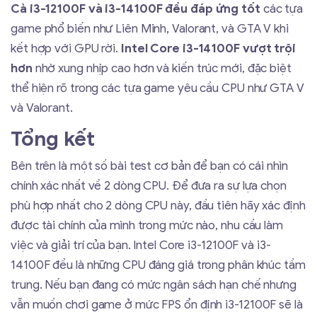
Cả i3-12100F và i3-14100F đều đáp ứng tốt
các tựa
game phổ biến như Liên Minh, Valorant, và GTA V khi
kết hợp với GPU rời.
Intel Core i3-14100F vượt trội
hơn
nhờ xung nhịp cao hơn và kiến trúc mới, đặc biệt
thể hiện rõ trong các tựa game yêu cầu CPU như GTA V
và Valorant.
Tổng kết
Bên trên là một số bài test cơ bản để bạn có cái nhìn
chính xác nhất về 2 dòng CPU. Để đưa ra sự lựa chọn
phù hợp nhất cho 2 dòng CPU này, đầu tiên hãy xác định
được tài chính của mình trong mức nào, nhu cầu làm
việc và giải trí của bạn. Intel Core i3-12100F và i3-
14100F đều là những CPU đáng giá trong phân khúc tầm
trung. Nếu bạn đang có mức ngân sách hạn chế nhưng
vẫn muốn chơi game ở mức FPS ổn định i3-12100F sẽ là