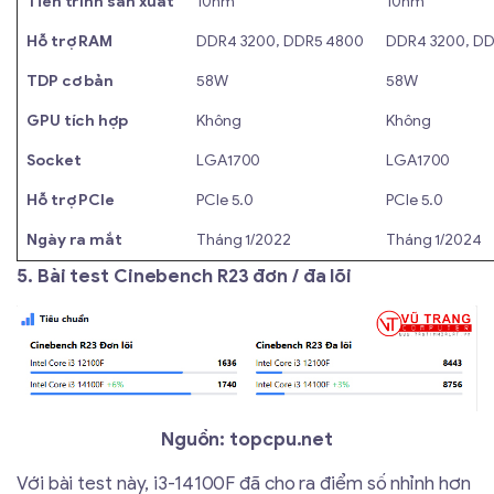
Tiến trình sản xuất
10nm
10nm
Hỗ trợ RAM
DDR4 3200, DDR5 4800
DDR4 3200, D
TDP cơ bản
58W
58W
GPU tích hợp
Không
Không
Socket
LGA1700
LGA1700
Hỗ trợ PCIe
PCIe 5.0
PCIe 5.0
Ngày ra mắt
Tháng 1/2022
Tháng 1/2024
5. Bài test Cinebench R23 đơn / đa lõi
Nguồn: topcpu.net
Với bài test này, i3-14100F đã cho ra điểm số nhỉnh hơn