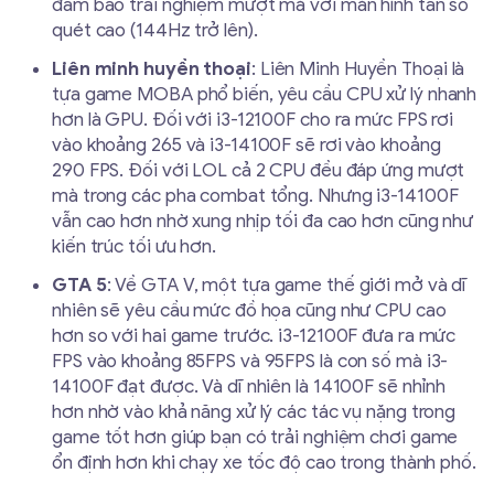
đảm bảo trải nghiệm mượt mà với màn hình tần số
quét cao (144Hz trở lên).
Liên minh huyền thoại
: Liên Minh Huyền Thoại là
tựa game MOBA phổ biến, yêu cầu CPU xử lý nhanh
hơn là GPU. Đối với i3-12100F cho ra mức FPS rơi
vào khoảng 265 và i3-14100F sẽ rơi vào khoảng
290 FPS. Đối với LOL cả 2 CPU đều đáp ứng mượt
mà trong các pha combat tổng. Nhưng i3-14100F
vẫn cao hơn nhờ xung nhịp tối đa cao hơn cũng như
kiến trúc tối ưu hơn.
GTA 5
: Về GTA V, một tựa game thế giới mở và dĩ
nhiên sẽ yêu cầu mức đồ họa cũng như CPU cao
hơn so với hai game trước. i3-12100F đưa ra mức
FPS vào khoảng 85FPS và 95FPS là con số mà i3-
14100F đạt được. Và dĩ nhiên là 14100F sẽ nhỉnh
hơn nhờ vào khả năng xử lý các tác vụ nặng trong
game tốt hơn giúp bạn có trải nghiệm chơi game
ổn định hơn khi chạy xe tốc độ cao trong thành phố.