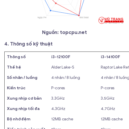
Nguồn: topcpu.net
4. Thông số kỹ thuật
Thông số
i3-12100F
i3-14100F
Thế hệ
Alder Lake-S
Raptor Lake Re
Số nhân / luồng
4 nhân / 8 luồng
4 nhân / 8 luồn
Kiến trúc
P-cores
P-cores
Xung nhịp cơ bản
3.3GHz
3.5GHz
Xung nhịp tối đa
4.3GHz
4.7GHz
Bộ nhớ đệm
12MB cache
12MB cache