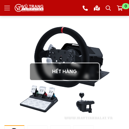
0
HẾT HÀNG