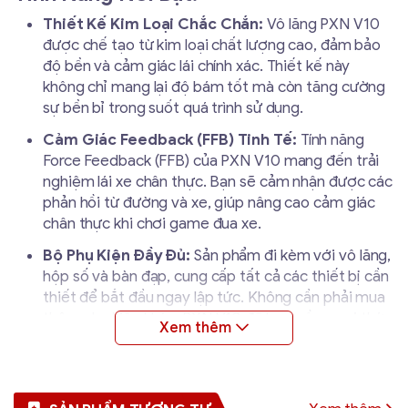
Thiết Kế Kim Loại Chắc Chắn:
Vô lăng PXN V10
được chế tạo từ kim loại chất lượng cao, đảm bảo
độ bền và cảm giác lái chính xác. Thiết kế này
không chỉ mang lại độ bám tốt mà còn tăng cường
sự bền bỉ trong suốt quá trình sử dụng.
Cảm Giác Feedback (FFB) Tinh Tế:
Tính năng
Force Feedback (FFB) của PXN V10 mang đến trải
nghiệm lái xe chân thực. Bạn sẽ cảm nhận được các
phản hồi từ đường và xe, giúp nâng cao cảm giác
chân thực khi chơi game đua xe.
Bộ Phụ Kiện Đầy Đủ:
Sản phẩm đi kèm với vô lăng,
hộp số và bàn đạp, cung cấp tất cả các thiết bị cần
thiết để bắt đầu ngay lập tức. Không cần phải mua
thêm phụ kiện khác, PXN V10 đã bao gồm mọi thứ
bạn cần.
Tính Tương Thích Cao:
Vô lăng PXN V10 tương
thích với nhiều loại game đua xe và phần mềm mô