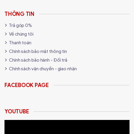
Tương Thích Với Nhiều Game:
Sản phẩm tương
THÔNG TIN
thích với nhiều tựa game đua xe và phần mềm mô
phỏng, mang lại sự linh hoạt trong việc kết nối và sử
Trả góp 0%
dụng.
Về chúng tôi
Thanh toán
Chính sách bảo mật thông tin
Chính sách bảo hành - Đổi trả
Chính sách vận chuyển - giao nhận
FACEBOOK PAGE
YOUTUBE