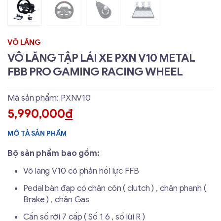
VÔ LĂNG
VÔ LĂNG TẬP LÁI XE PXN V10 METAL
FBB PRO GAMING RACING WHEEL
Mã sản phẩm: PXNV10
5,990,000
đ
MÔ TẢ SẢN PHẨM
Bộ sản phẩm bao gồm:
Vô lăng V10 có phản hồi lực FFB
Pedal bàn đạp có chân côn ( clutch ) , chân phanh (
Brake ) , chân Gas
Cần số rời 7 cấp ( Số 1 6 , số lùi R )