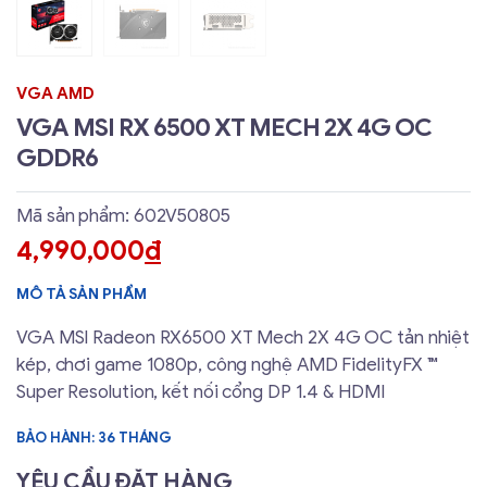
VGA AMD
VGA MSI RX 6500 XT MECH 2X 4G OC
GDDR6
Mã sản phẩm: 602V50805
4,990,000
đ
MÔ TẢ SẢN PHẨM
VGA MSI Radeon RX6500 XT Mech 2X 4G OC tản nhiệt
kép, chơi game 1080p, công nghệ AMD FidelityFX ™
Super Resolution, kết nối cổng DP 1.4 & HDMI
BẢO HÀNH: 36 THÁNG
YÊU CẦU ĐẶT HÀNG