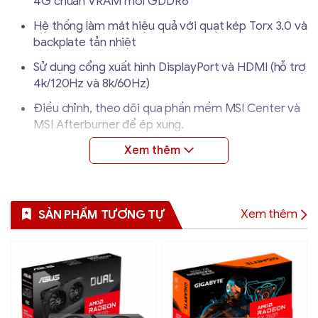
4G chuẩn VRAM mới GDDR6
Hệ thống làm mát hiệu quả với quạt kép Torx 3.0 và
backplate tản nhiệt
Sử dụng cổng xuất hình DisplayPort và HDMI (hỗ trợ
4k/120Hz và 8k/60Hz)
Điều chỉnh, theo dõi qua phần mềm MSI Center và
MSI Afterburner để ép xung.
Dùng khe cắm CPIe Express 4.0 x 4 cùng công suất
nguồn khuyến nghị từ 400W trở lên (1 chân 6 pin)
Xem thêm
SẢN PHẨM TƯƠNG TỰ
Thông số kĩ thuật
Thương Hiệu
MSI
Dòng
MECH 2X
Model
RX 6500 XT MECH 2X 4G OC