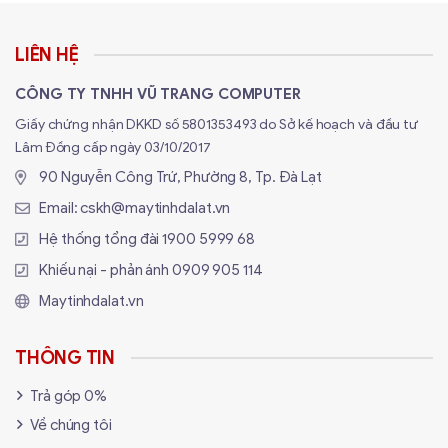
LIÊN HỆ
CÔNG TY TNHH VŨ TRANG COMPUTER
Giấy chứng nhận DKKD số 5801353493 do Sở kế hoạch và đầu tư
Lâm Đồng cấp ngày 03/10/2017
90 Nguyễn Công Trứ, Phường 8, Tp. Đà Lạt
Email:
cskh@maytinhdalat.vn
Hệ thống tổng đài
1900 5999 68
Khiếu nại - phản ánh
0909 905 114
Maytinhdalat.vn
THÔNG TIN
Trả góp 0%
Về chúng tôi