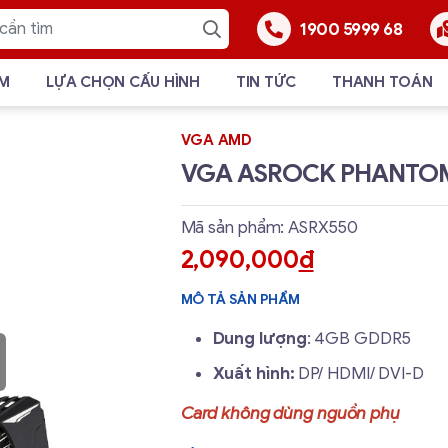
1900 5999 68
ẨM
LỰA CHỌN CẤU HÌNH
TIN TỨC
THANH TOÁN
VGA AMD
VGA ASROCK PHANTOM
Mã sản phẩm: ASRX550
2,090,000
đ
MÔ TẢ SẢN PHẨM
Dung lượng
: 4GB GDDR5
Xuất hình:
DP/ HDMI/ DVI-D
Card không dùng nguồn phụ