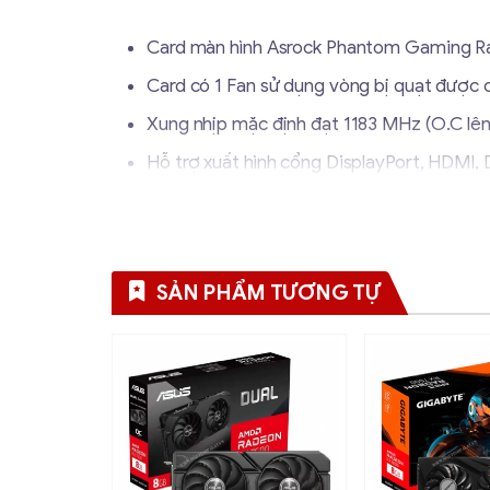
Card màn hình Asrock Phantom Gaming R
Card có 1 Fan sử dụng vòng bị quạt được 
Xung nhịp mặc định đạt 1183 MHz (O.C lê
Hỗ trợ xuất hình cổng DisplayPort, HDMI, D
Có thể dễ dàng tinh chỉnh thông số qu
Trang bị công nghệ AMD Eyefinity, Freesy
SẢN PHẨM TƯƠNG TỰ
Thông số kĩ thuật
Hãng sản xuất
Engine đồ họa