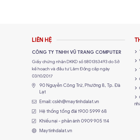
Kích thước
PSU đề nghị
LIÊN HỆ
T
CÔNG TY TNHH VŨ TRANG COMPUTER
Giấy chứng nhận DKKD số 5801353493 do Sở
kế hoạch và đầu tư Lâm Đồng cấp ngày
03/10/2017
90 Nguyễn Công Trứ, Phường 8, Tp. Đà
Lạt
Email:
cskh@maytinhdalat.vn
nh
Hệ thống tổng đài
1900 5999 68
Khiếu nại - phản ánh
0909 905 114
Maytinhdalat.vn