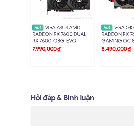
Chuẩn Bus
Bộ nhớ
Xem chi tiết
Xem ch
VGA ASUS AMD
VGA GI
Hot
Hot
Engine Clock
RADEON RX 7600 DUAL
RADEON RX 7
RX 7600-O8G-EVO
GAMING OC 
GV-R76GAMI
7,990,000
đ
8,490,000
đ
Stream Processors
Clock bộ nhớ
Giao diện bộ nhớ
Độ phân giải tối đa
Hỏi đáp & Bình luận
Kết nối