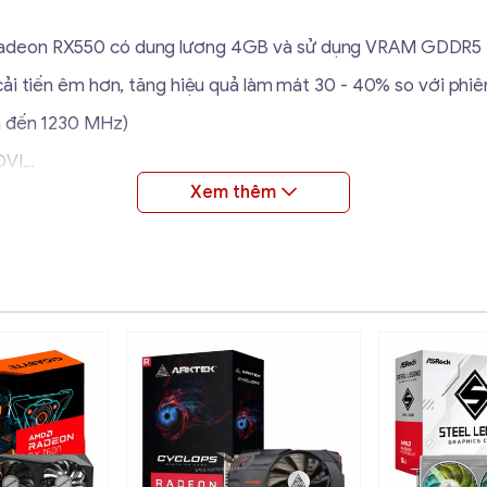
adeon RX550 có dung lương 4GB và sử dụng VRAM GDDR5 t
cải tiến êm hơn, tăng hiệu quả làm mát 30 - 40% so với phiê
n đến 1230 MHz)
VI...
a phần mềm Phantom Gaming Tweak
nc 2 HDR hỗ trợ cho khung hình thấp, độ trễ thấp
Asrock
Radeon RX550