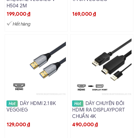
H504 2M
199,000
đ
169,000
đ
Hết hàng
Xem chi tiết
Xem chi tiết
DÂY HDMI 2.1 8K
DÂY CHUYỂN ĐỔI
Hot
Hot
VEGGIEG
HDMI RA DISPLAYPORT
CHUẨN 4K
129,000
đ
490,000
đ