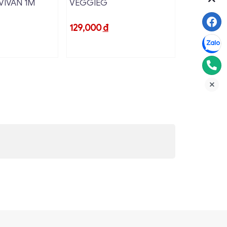
VIVAN 1M
VEGGIEG
C XBOX 1
vời.
129,000
đ
190,000
đ
t bị HDMI với màn hình DisplayPort một cách
họn lý tưởng cho những ai muốn nâng cao trải