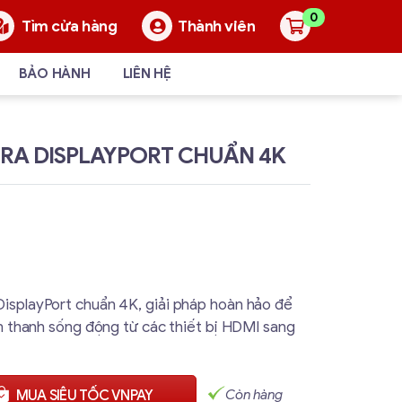
0
Thành viên
Tìm cửa hàng
BẢO HÀNH
LIÊN HỆ
 RA DISPLAYPORT CHUẨN 4K
isplayPort chuẩn 4K, giải pháp hoàn hảo để
âm thanh sống động từ các thiết bị HDMI sang
Còn hàng
MUA SIÊU TỐC VNPAY