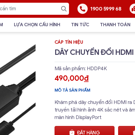
1900 5999 68
ẨM
LỰA CHỌN CẤU HÌNH
TIN TỨC
THANH TOÁN
CÁP TÍN HIỆU
DÂY CHUYỂN ĐỔI HDMI
Mã sản phẩm: HDDP4K
490,000
đ
MÔ TẢ SẢN PHẨM
Khám phá dây chuyển đổi HDMI ra D
truyền tải hình ảnh 4K sắc nét và 
màn hình DisplayPort
ĐẶT HÀNG