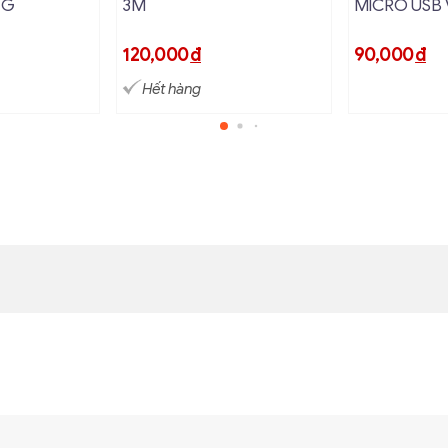
EG
3M
MICRO USB 
Port để xem phim với chất lượng hình ảnh và âm thanh tuyệt 
120,000
đ
90,000
đ
à một công cụ hữu ích và tiện lợi, giúp bạn kết nối các thiế
Hết hàng
hình ảnh 4K sắc nét và âm thanh sống động, đây là một lựa c