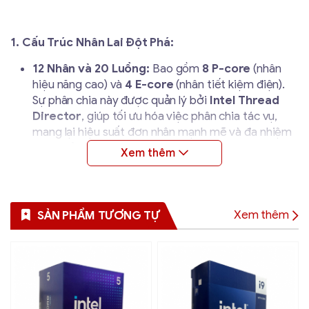
1. Cấu Trúc Nhân Lai Đột Phá:
12 Nhân và 20 Luồng:
Bao gồm
8 P-core
(nhân
hiệu năng cao) và
4 E-core
(nhân tiết kiệm điện).
Sự phân chia này được quản lý bởi
Intel Thread
Director
, giúp tối ưu hóa việc phân chia tác vụ,
mang lại hiệu suất đơn nhân mạnh mẽ và đa nhiệm
hiệu quả.
Tần Số Turbo Max 4.9 GHz:
Cung cấp tốc độ xử lý
nhanh chóng cho các ứng dụng đòi hỏi hiệu năng
cao nhất.
Xem thêm
SẢN PHẨM TƯƠNG TỰ
Bộ Nhớ Đệm 25 MB Intel Smart Cache:
Kích
thước bộ nhớ đệm lớn giúp giảm thiểu độ trễ, cải
thiện đáng kể tốc độ tải game và ứng dụng.
TDP Cơ Bản 65W:
Với mức tiêu thụ điện năng cơ
bản thấp, i7-12700F dễ dàng quản lý nhiệt độ hơn