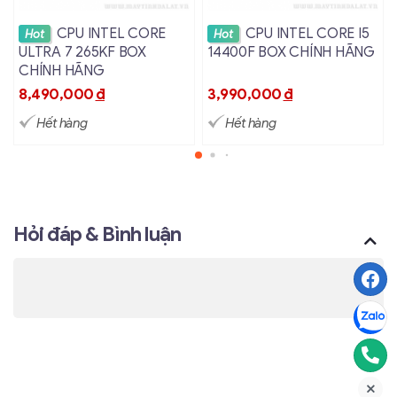
Xem chi tiết
Xem chi tiết
CPU INTEL CORE
CPU INTEL CORE I5
Hot
Hot
ULTRA 7 265KF BOX
14400F BOX CHÍNH HÃNG
CHÍNH HÃNG
8,490,000
đ
3,990,000
đ
Hết hàng
Hết hàng
Hỏi đáp & Bình luận