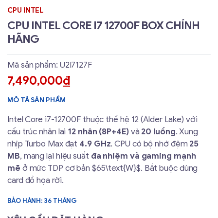
CPU INTEL
CPU INTEL CORE I7 12700F BOX CHÍNH
HÃNG
Mã sản phẩm: U2I7127F
7,490,000
đ
MÔ TẢ SẢN PHẨM
Intel Core i7-12700F thuộc thế hệ 12 (Alder Lake) với
cấu trúc nhân lai
12 nhân (8P+4E)
và
20 luồng
. Xung
nhịp Turbo Max đạt
4.9 GHz
. CPU có bộ nhớ đệm
25
MB
, mang lại hiệu suất
đa nhiệm và gaming mạnh
mẽ
ở mức TDP cơ bản $65\text{W}$. Bắt buộc dùng
card đồ họa rời.
BẢO HÀNH: 36 THÁNG