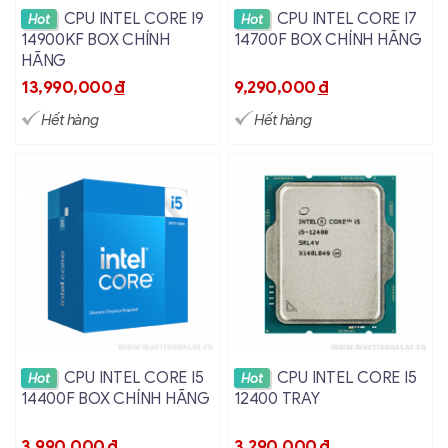
Xem chi tiết
Xem chi tiết
CPU INTEL CORE I9
CPU INTEL CORE I7
Hot
Hot
14900KF BOX CHÍNH
14700F BOX CHÍNH HÃNG
HÃNG
13,990,000
đ
9,290,000
đ
Hết hàng
Hết hàng
Xem chi tiết
Xem chi tiết
CPU INTEL CORE I5
CPU INTEL CORE I5
Hot
Hot
14400F BOX CHÍNH HÃNG
12400 TRAY
3,990,000
đ
3,290,000
đ