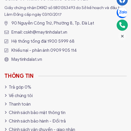
Giấy chứng nhận DKKD số 5801353493 do Sở kế hoạch và đầu tư
Lâm Đồng cấp ngày 03/10/2017
90 Nguyễn Công Trứ, Phường 8, Tp. Đà Lạt
Email:
cskh@maytinhdalat.vn
Hệ thống tổng đài
1900 5999 68
Khiếu nại - phản ánh
0909 905 114
Maytinhdalat.vn
THÔNG TIN
Trả góp 0%
Về chúng tôi
Thanh toán
Chính sách bảo mật thông tin
Chính sách bảo hành - Đổi trả
Chính sách vận chuyển - giao nhận