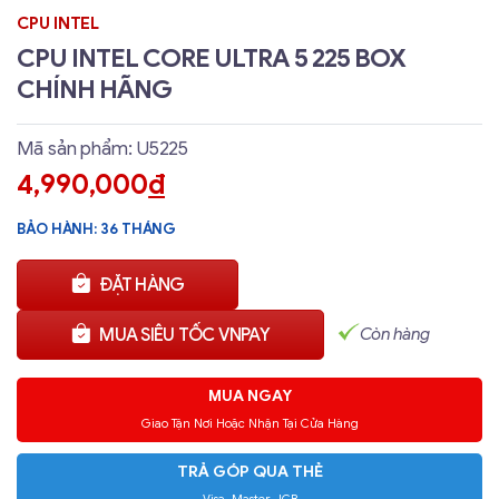
CPU INTEL
CPU INTEL CORE ULTRA 5 225 BOX
CHÍNH HÃNG
Mã sản phẩm: U5225
4,990,000
đ
BẢO HÀNH: 36 THÁNG
ĐẶT HÀNG
Còn hàng
MUA SIÊU TỐC VNPAY
MUA NGAY
Giao Tận Nơi Hoặc Nhận Tại Cửa Hàng
TRẢ GÓP QUA THẺ