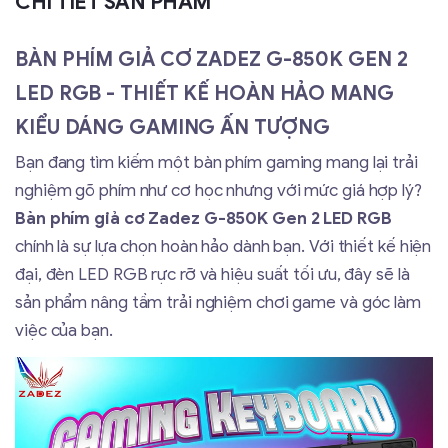
CHI TIẾT SẢN PHẨM
BÀN PHÍM GIẢ CƠ ZADEZ G-850K GEN 2
LED RGB - THIẾT KẾ HOÀN HẢO MANG
KIỂU DÁNG GAMING ẤN TƯỢNG
Bạn đang tìm kiếm một bàn phím gaming mang lại trải
nghiệm gõ phím như cơ học nhưng với mức giá hợp lý?
Bàn phím giả cơ Zadez G-850K Gen 2 LED RGB
chính là sự lựa chọn hoàn hảo dành bạn. Với thiết kế hiện
đại, đèn LED RGB rực rỡ và hiệu suất tối ưu, đây sẽ là
sản phẩm nâng tầm trải nghiệm chơi game và góc làm
việc của bạn.