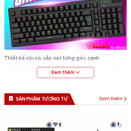
Thiết kế xịn xò, sắc nét từng góc cạnh
Với kích thước nhỏ gọn 400 x 140 x 44mm, trọng lượng
790g cùng chất liệu nhựa ABS cao cấp tạo nên cảm
giác thoải mái khi sử dụng. Trang bị con lăn tăng giảm
âm lượng độc đáo và nhìn bề ngoài thì đây chẳng khác
Xem thêm
SẢN PHẨM TƯƠNG TỰ
gì một chiếc bàn phím cơ xịn xò tới từ thương hiệu
Zadez.
Mỗi phím trên bàn phím Zadez G-850K Gen 2 đều được
chăm chút tỉ mỉ với kích thước tiêu chuẩn, đảm bảo