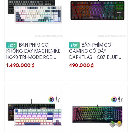
mang lại trải nghiệm gõ phím thoải mái và suôn sẻ cho
người dùng. Nhờ vào sự kết hợp tinh tế giữa thiết kế
hiện đại và chất liệu cao cấp, sản phẩm này sẽ đáp ứng
hoàn hảo nhu cầu và kỳ vọng của người dùng trong quá
trình chơi game.
Xem chi tiết
Xem chi tiết
BÀN PHÍM CƠ
BÀN PHÍM CƠ
Hot
Hot
KHÔNG DÂY MACHENIKE
GAMING CÓ DÂY
KG98 TRI-MODE RGB
DARKFLASH G87 BLUE
PURPLE-GOLD SWITCH
SWITCH RGB BLACK
1,490,000
đ
490,000
đ
Bàn phím
Zadez G-850K Gen 2
được trang bị công