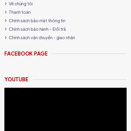
Về chúng tôi
Thanh toán
Chính sách bảo mật thông tin
Chính sách bảo hành - Đổi trả
Chính sách vận chuyển - giao nhận
FACEBOOK PAGE
Bàn phím Zadez G-850K Gen 2
nổi bật với thiết kế
YOUTUBE
độc đáo, tích hợp khả năng kháng nước xuất sắc, bảo vệ
sản phẩm khỏi những tác động tiêu cực có thể xảy ra từ
chất lỏng.
Tính năng này không chỉ giúp bảo vệ an toàn cho bàn
phím, mà còn tăng cường độ bền và tuổi thọ của sản
phẩm, giúp người dùng yên tâm hơn khi sử dụng trong