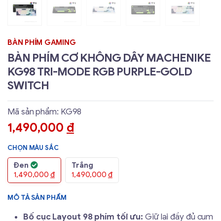
BÀN PHÍM GAMING
BÀN PHÍM CƠ KHÔNG DÂY MACHENIKE
KG98 TRI-MODE RGB PURPLE-GOLD
SWITCH
Mã sản phẩm: KG98
1,490,000
đ
CHỌN MÀU SẮC
Đen
Trắng
1,490,000
đ
1,490,000
đ
MÔ TẢ SẢN PHẨM
Bố cục Layout 98 phím tối ưu:
Giữ lại đầy đủ cụm