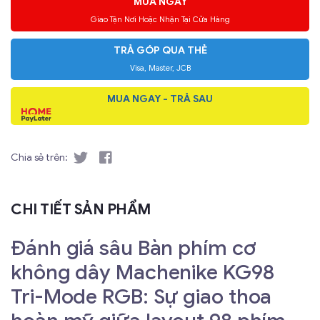
MUA NGAY
Giao Tận Nơi Hoặc Nhận Tại Cửa Hàng
TRẢ GÓP QUA THẺ
Visa, Master, JCB
MUA NGAY - TRẢ SAU
Chia sẻ trên:
CHI TIẾT SẢN PHẨM
Đánh giá sâu Bàn phím cơ
không dây Machenike KG98
Tri-Mode RGB: Sự giao thoa