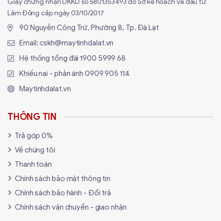
Giấy chứng nhận DKKD số 5801353493 do Sở kế hoạch và đầu tư
Lâm Đồng cấp ngày 03/10/2017
90 Nguyễn Công Trứ, Phường 8, Tp. Đà Lạt
Email:
cskh@maytinhdalat.vn
Hệ thống tổng đài
1900 5999 68
Khiếu nại - phản ánh
0909 905 114
Maytinhdalat.vn
THÔNG TIN
Trải nghiệm gõ mê hoặc từ Switch độc
Trả góp 0%
quyền Machenike Purple-Gold và Cấu
Về chúng tôi
trúc foam tiêu âm cao cấp
Thanh toán
Nội lực làm nên tiếng vang lớn cho dòng bàn phím này
Chính sách bảo mật thông tin
nằm ở hệ thống
Switch cơ học độc quyền
Chính sách bảo hành - Đổi trả
Machenike Purple-Gold
. Đây là dòng switch thuộc
Chính sách vận chuyển - giao nhận
phân khúc cải tiến sâu, được nhà sản xuất tiến hành tra