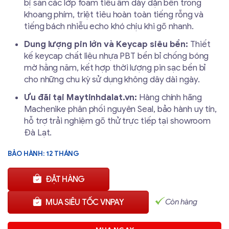
bị sẵn các lớp foam tiêu âm dày dặn bên trong
khoang phím, triệt tiêu hoàn toàn tiếng rỗng và
tiếng bách nhiễu echo khó chịu khi gõ nhanh.
Dung lượng pin lớn và Keycap siêu bền:
Thiết
kế keycap chất liệu nhựa PBT bền bỉ chống bóng
mờ hằng năm, kết hợp thời lượng pin sạc bền bỉ
cho những chu kỳ sử dụng không dây dài ngày.
Ưu đãi tại Maytinhdalat.vn:
Hàng chính hãng
Machenike phân phối nguyên Seal, bảo hành uy tín,
hỗ trợ trải nghiệm gõ thử trực tiếp tại showroom
Đà Lạt.
BẢO HÀNH: 12 THÁNG
ĐẶT HÀNG
Còn hàng
MUA SIÊU TỐC VNPAY