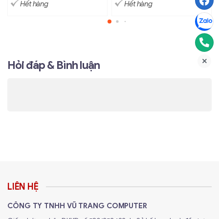
Hết hàng
Hết hàng
ngày, bàn phím được trang bị công nghệ
kết nối 3 chế
độ Tri-Mode
đỉnh cao. Người dùng có thể tự do
chuyển đổi giữa:
Kết nối không dây
2.4GHz
thông qua đầu thu USB
Hỏi đáp & Bình luận
Dongle nhỏ gọn với độ trễ tiệm cận mức 0, lý
tưởng cho những trận combat game Esport đỉnh
cao.
Kết nối
Bluetooth
thế hệ mới có độ ổn định cực
cao, cho phép ghi nhớ và kết nối đồng thời với 3
thiết bị khác nhau từ máy tính Laptop, máy tính
bảng PC cho đến điện thoại hằng ngày.
Kết nối
Dây cáp Type-C
bọc dù tháo rời cao cấp,
vừa đảm bảo đường truyền tín hiệu sạch sẽ nhất
vừa kiêm luôn vai trò sạc pin tốc hành cho bàn
LIÊN HỆ
phím.
CÔNG TY TNHH VŨ TRANG COMPUTER