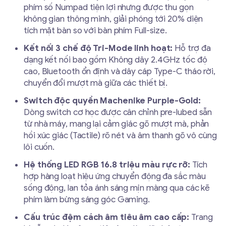
phím số Numpad tiện lợi nhưng được thu gọn
không gian thông minh, giải phóng tới 20% diện
tích mặt bàn so với bàn phím Full-size.
Kết nối 3 chế độ Tri-Mode linh hoạt:
Hỗ trợ đa
dạng kết nối bao gồm Không dây 2.4GHz tốc độ
cao, Bluetooth ổn định và dây cáp Type-C tháo rời,
chuyển đổi mượt mà giữa các thiết bị.
Switch độc quyền Machenike Purple-Gold:
Dòng switch cơ học được cân chỉnh pre-lubed sẵn
từ nhà máy, mang lại cảm giác gõ mượt mà, phản
hồi xúc giác (Tactile) rõ nét và âm thanh gõ vô cùng
lôi cuốn.
Hệ thống LED RGB 16.8 triệu màu rực rỡ:
Tích
hợp hàng loạt hiệu ứng chuyển động đa sắc màu
sống động, lan tỏa ánh sáng mịn màng qua các kẽ
phím làm bừng sáng góc Gaming.
Cấu trúc đệm cách âm tiêu âm cao cấp:
Trang