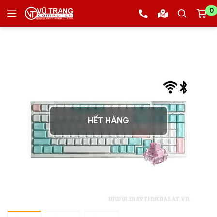
0
HẾT HÀNG