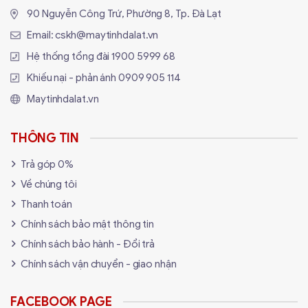
macOS, bao gồm các thiết bị như MacBook, iMac,
90 Nguyễn Công Trứ, Phường 8, Tp. Đà Lạt
iPhone, và iPad. FL100 hỗ trợ đầy đủ các phím chức
Email:
cskh@maytinhdalat.vn
năng và phím tắt đặc trưng của macOS, cung cấp trải
Hệ thống tổng đài
1900 5999 68
nghiệm sử dụng mượt mà và không gặp phải những hạn
Khiếu nại - phản ánh
0909 905 114
chế thường thấy trên các bàn phím không chính hãng
Maytinhdalat.vn
của Apple. Đây là điểm mạnh đáng chú ý giúp FL-
ESPORTS thu hút được nhiều người dùng yêu thích sản
THÔNG TIN
phẩm của Apple, đồng thời nâng cao sự hài lòng của
Trả góp 0%
khách hàng trong hệ sinh thái của hãng táo khuyết.
Về chúng tôi
Thanh toán
Chính sách bảo mật thông tin
Chính sách bảo hành - Đổi trả
Chính sách vận chuyển - giao nhận
FACEBOOK PAGE