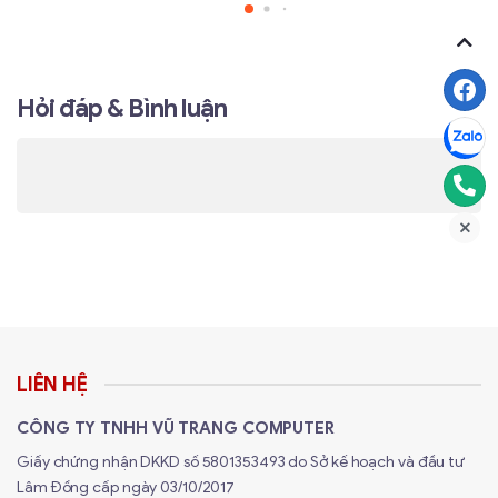
Hỏi đáp & Bình luận
Bàn Phím FL-ESPORTS FL100: Tương Thích Hoàn
Hảo Với Hệ Điều Hành macOS
LIÊN HỆ
Tương Thích Hoàn Toàn Với macOS
CÔNG TY TNHH VŨ TRANG COMPUTER
Một điểm nổi bật của bàn phím FL-ESPORTS FL100 là
Giấy chứng nhận DKKD số 5801353493 do Sở kế hoạch và đầu tư
khả năng tương thích hoàn hảo với hệ điều hành
Lâm Đồng cấp ngày 03/10/2017