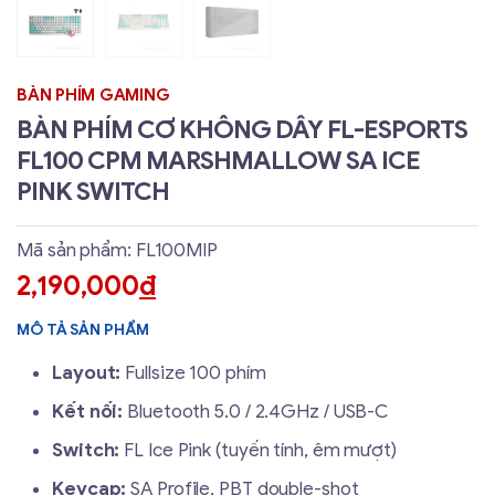
BÀN PHÍM GAMING
BÀN PHÍM CƠ KHÔNG DÂY FL-ESPORTS
FL100 CPM MARSHMALLOW SA ICE
PINK SWITCH
Mã sản phẩm: FL100MIP
2,190,000
đ
MÔ TẢ SẢN PHẨM
Layout:
Fullsize 100 phím
Kết nối:
Bluetooth 5.0 / 2.4GHz / USB-C
Switch:
FL Ice Pink (tuyến tính, êm mượt)
Keycap:
SA Profile, PBT double-shot