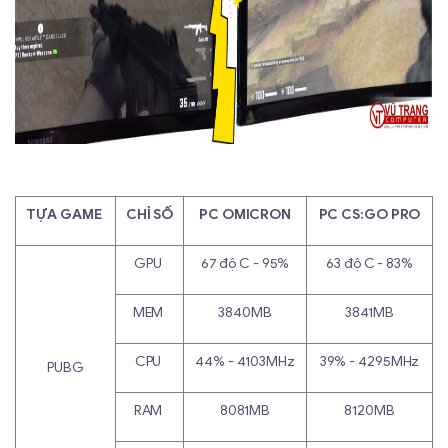
TỰA GAME
CHỈ SỐ
PC OMICRON
PC CS:GO PRO
GPU
67 độ C - 95%
63 độ C - 83%
MEM
3840MB
3841MB
CPU
44% - 4103MHz
39% - 4295MHz
PUBG
RAM
8081MB
8120MB