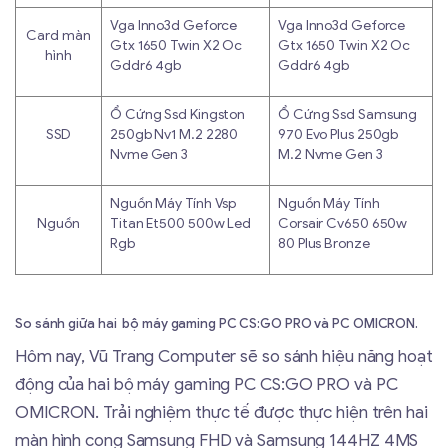
Vga Inno3d Geforce
Vga Inno3d Geforce
Card màn
Gtx 1650 Twin X2 Oc
Gtx 1650 Twin X2 Oc
hình
Gddr6 4gb
Gddr6 4gb
Ổ Cứng Ssd Kingston
Ổ Cứng Ssd Samsung
SSD
250gb Nv1 M.2 2280
970 Evo Plus 250gb
Nvme Gen 3
M.2 Nvme Gen 3
Nguồn Máy Tính Vsp
Nguồn Máy Tính
Nguồn
Titan Et500 500w Led
Corsair Cv650 650w
Rgb
80 Plus Bronze
So sánh giữa hai bộ máy gaming PC CS:GO PRO và PC OMICRON.
Hôm nay, Vũ Trang Computer sẽ so sánh hiệu năng hoạt
động của hai bộ máy gaming PC CS:GO PRO và PC
OMICRON. Trải nghiệm thực tế được thực hiện trên hai
màn hình cong Samsung FHD và Samsung 144HZ 4MS