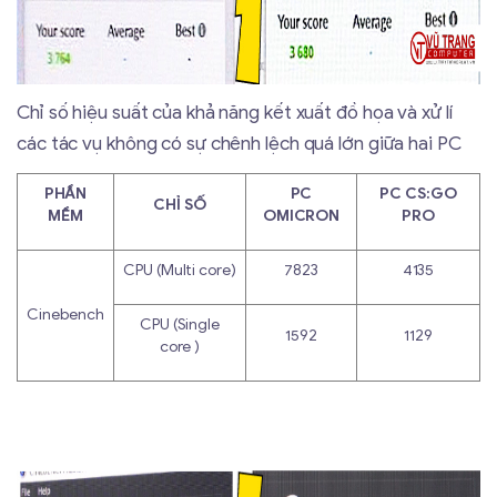
Chỉ số hiệu suất của khả năng kết xuất đồ họa và xử lí
các tác vụ không có sự chênh lệch quá lớn giữa hai PC
PHẦN
PC
PC CS:GO
CHỈ SỐ
MỀM
OMICRON
PRO
CPU (Multi core)
7823
4135
Cinebench
CPU (Single
1592
1129
core )