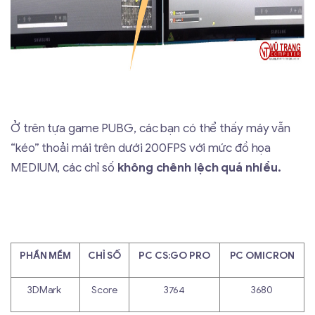
Ở trên tựa game PUBG, các bạn có thể thấy máy vẫn
“kéo” thoải mái trên dưới 200FPS với mức đồ họa
MEDIUM, các chỉ số
không chênh lệch quá nhiều.
PHẦN MỀM
CHỈ SỐ
PC CS:GO PRO
PC OMICRON
3DMark
Score
3764
3680