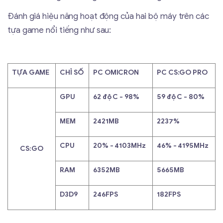
Đánh giá hiệu năng hoạt động của hai bộ máy trên các
tựa game nổi tiếng như sau:
TỰA GAME
CHỈ SỐ
PC OMICRON
PC CS:GO PRO
GPU
62 độ C - 98%
59 độ C - 80%
MEM
2421MB
2237%
CPU
20% - 4103MHz
46% - 4195MHz
CS:GO
RAM
6352MB
5665MB
D3D9
246FPS
182FPS