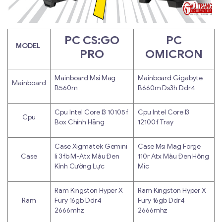
PC CS:GO
PC
MODEL
PRO
OMICRON
Mainboard Msi Mag
Mainboard Gigabyte
Mainboard
B560m
B660m Ds3h Ddr4
Cpu Intel Core I3 10105f
Cpu Intel Core I3
Cpu
Box Chính Hãng
12100f Tray
Case Xigmatek Gemini
Case Msi Mag Forge
Case
Ii 3fb M-Atx Màu Đen
110r Atx Màu Đen Hông
Kính Cường Lực
Mic
Ram Kingston Hyper X
Ram Kingston Hyper X
Ram
Fury 16gb Ddr4
Fury 16gb Ddr4
2666mhz
2666mhz