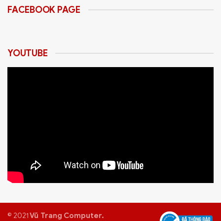
Với độ phân giải FHD, tần số quét 100Hz, thời gian đáp
FACEBOOK PAGE
ứng 5ms và hỗ trợ VESA, màn hình này là lựa chọn lý
tưởng cho cả công việc và giải trí.
YOUTUBE
© 2021
Vũ Trang Computer.