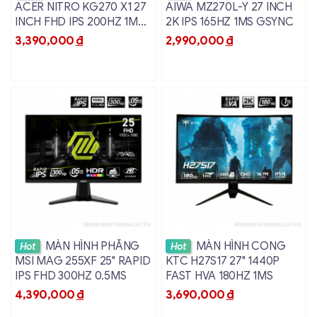
ACER NITRO KG270 X1 27
AIWA MZ270L-Y 27 INCH
INCH FHD IPS 200HZ 1MS
2K IPS 165HZ 1MS GSYNC
GSYNC
3,390,000
đ
2,990,000
đ
Màn Hình EDRA EGM24F100VA – Hiệu Suất Màn
Hình Xuất Sắc Để Làm Việc và Giải Trí
Độ Phân Giải FHD và Độ Sáng 250cd/m²
Xem chi tiết
Xem chi tiết
MÀN HÌNH PHẲNG
MÀN HÌNH CONG
Hot
Hot
Màn hình EDRA EGM24F100VA cung cấp độ phân giải
MSI MAG 255XF 25" RAPID
KTC H27S17 27" 1440P
Full HD (1920 x 1080) và độ sáng lên tới 250cd/m², cho
IPS FHD 300HZ 0.5MS
FAST HVA 180HZ 1MS
phép người dùng dễ dàng trình chiếu và hiển thị hình
4,390,000
đ
3,690,000
đ
ảnh với chất lượng sắc nét và rõ ràng. Độ sáng này đảm