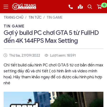
0
TRANG CHỦ
TIN TỨC
TIN GAME
TIN GAME
Gợi ý build PC chơi GTA 5 từ FullHD
đến 4K 144FPS Max Setting
Thứ ba, 27/09/2022
Lượt xem: 18591
Chi tiết build cấu hình PC chơi GTA 5 từ cơ bản đến max
setting đầy đủ và chi tiết ( có hình ảnh và video minh
họa). Hãy tham khảo ngay để có được cấu hình phù hợp
nhé