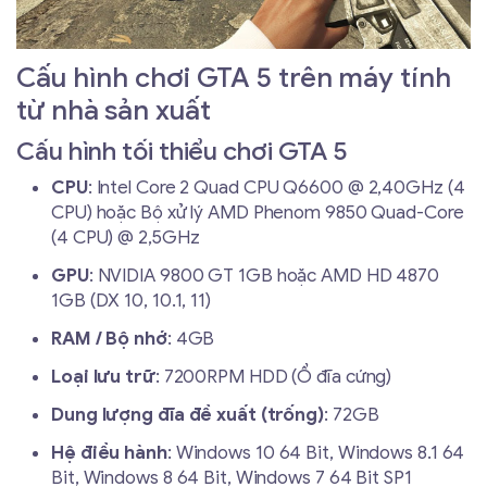
Cấu hình chơi GTA 5 trên máy tính
từ nhà sản xuất
Cấu hình tối thiểu chơi GTA 5
CPU
: Intel Core 2 Quad CPU Q6600 @ 2,40GHz (4
CPU) hoặc Bộ xử lý AMD Phenom 9850 Quad-Core
(4 CPU) @ 2,5GHz
GPU
: NVIDIA 9800 GT 1GB hoặc AMD HD 4870
1GB (DX 10, 10.1, 11)
RAM / Bộ nhớ
: 4GB
Loại lưu trữ
: 7200RPM HDD (Ổ đĩa cứng)
Dung lượng đĩa đề xuất (trống)
: 72GB
Hệ điều hành
: Windows 10 64 Bit, Windows 8.1 64
Bit, Windows 8 64 Bit, Windows 7 64 Bit SP1