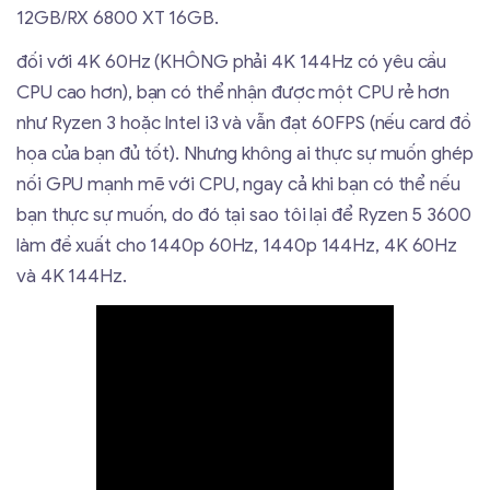
12GB/RX 6800 XT 16GB.
đối với 4K 60Hz (KHÔNG phải 4K 144Hz có yêu cầu
CPU cao hơn), bạn có thể nhận được một CPU rẻ hơn
như Ryzen 3 hoặc Intel i3 và vẫn đạt 60FPS (nếu card đồ
họa của bạn đủ tốt). Nhưng không ai thực sự muốn ghép
nối GPU mạnh mẽ với CPU, ngay cả khi bạn có thể nếu
bạn thực sự muốn, do đó tại sao tôi lại để Ryzen 5 3600
làm đề xuất cho 1440p 60Hz, 1440p 144Hz, 4K 60Hz
và 4K 144Hz.