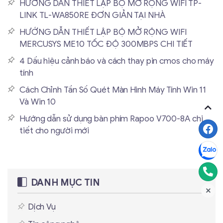
HƯỚNG DẪN THIẾT LẬP BỘ MỞ RỘNG WIFI TP-
LINK TL-WA850RE ĐƠN GIẢN TẠI NHÀ
HƯỚNG DẪN THIẾT LẬP BỘ MỞ RỘNG WIFI
MERCUSYS ME10 TỐC ĐỘ 300MBPS CHI TIẾT
4 Dấu hiệu cảnh báo và cách thay pin cmos cho máy
tính
Cách Chỉnh Tần Số Quét Màn Hình Máy Tính Win 11
Và Win 10
Hướng dẫn sử dụng bàn phím Rapoo V700-8A chi
tiết cho người mới
DANH MỤC TIN
Dịch Vụ