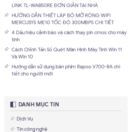
LINK TL-WA850RE ĐƠN GIẢN TẠI NHÀ
HƯỚNG DẪN THIẾT LẬP BỘ MỞ RỘNG WIFI
MERCUSYS ME10 TỐC ĐỘ 300MBPS CHI TIẾT
4 Dấu hiệu cảnh báo và cách thay pin cmos cho máy
tính
Cách Chỉnh Tần Số Quét Màn Hình Máy Tính Win 11
Và Win 10
Hướng dẫn sử dụng bàn phím Rapoo V700-8A chi
tiết cho người mới
DANH MỤC TIN
Dịch Vụ
Tin công nghệ