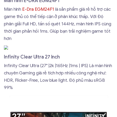
Màn hình E-DRA EGM24F1
Màn hình
E-Dra EGM24F1
là sản phẩm giá rẻ hỗ trợ các
game thủ có thể tiếp cận ở phân khúc thấp. Với Độ
phân giải Full HD, tần số quét 144Hz, màn hình IPS cùng
thời gian phản hồi 1ms. Giúp bạn trải nghiệm game tốt
hơn
Infinity Clear Ultra 27 Inch
Infinity Clear Ultra (27" |2k |165Hz |1ms | IPS) Là màn hình
chuyên Gaming giá rẻ tích hợp nhiều công nghệ như:
HDR, Flicker-Free, Low blue light. Độ phủ màu sRGB
99%