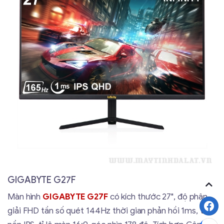
GIGABYTE G27F
Màn hình
GIGABYTE G27F
có kích thước 27", độ phân
giải FHD tần số quét 144Hz thời gian phản hồi 1ms, tấm