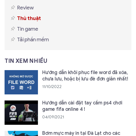
Review
Thủ thuật
Tin game
Tải phần mềm
TIN XEM NHIỀU
Hướng dẫn khôi phục file word đã xóa,
chưa lưu, hoặc bị lưu đè đơn giản nhất!
11/10/2022
Hướng dẫn cài đặt tay cầm ps4 chơi
game fifa online 4 !
04/09/2021
Bơm mực máy in tại Đà Lạt cho các