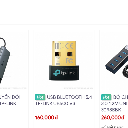
i tiết
Xem chi tiết
Xem c
UYỂN ĐỔI
USB BLUETOOTH 5.4
BỘ CHI
Hot
Hot
 TP-LINK
TP-LINK UB500 V3
3.0 1,2M UNI
3098BBK
160,000
đ
260,000
đ
Hết hàng