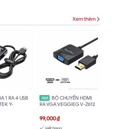
Xem thêm
hi tiết
Xem chi tiết
Xem
A 1 RA 4 USB
BỘ CHUYỂN HDMI
BỘ 
Hot
Hot
TEK Y-
RA VGA VEGGIEG V-Z612
RA 3.5 C
99,000
đ
149,000
đ
Hết hàng