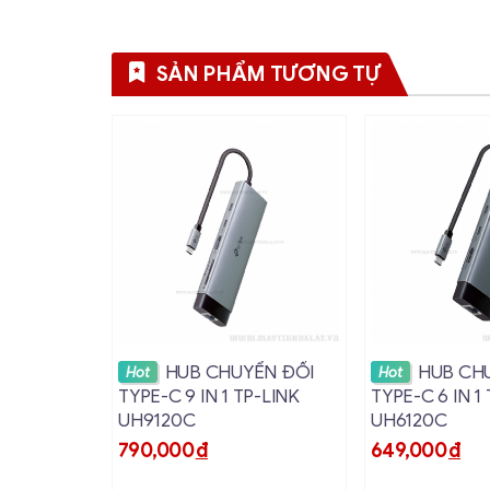
SẢN PHẨM TƯƠNG TỰ
Xem chi tiết
Xem ch
HUB CHUYỂN ĐỔI
HUB CH
Hot
Hot
TYPE-C 9 IN 1 TP-LINK
TYPE-C 6 IN 1
UH9120C
UH6120C
790,000
đ
649,000
đ