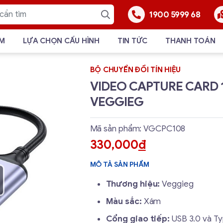
1900 5999 68
ẨM
LỰA CHỌN CẤU HÌNH
TIN TỨC
THANH TOÁN
BỘ CHUYỂN ĐỔI TÍN HIỆU
VIDEO CAPTURE CARD 
VEGGIEG
Mã sản phẩm: VGCPC108
330,000
đ
MÔ TẢ SẢN PHẨM
Thương hiệu:
Veggieg
Màu sắc:
Xám
Cổng giao tiếp:
USB 3.0 và T