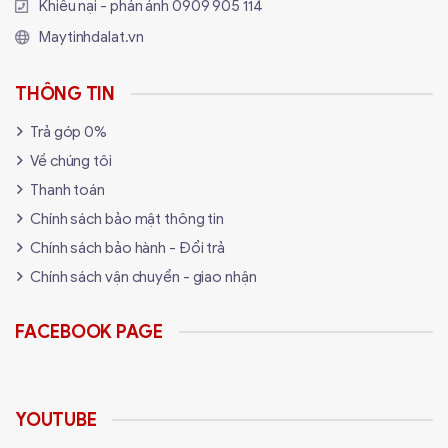
Khiếu nại - phản ánh
0909 905 114
Thiết kế gaming đẳng cấp
Maytinhdalat.vn
MSI RTX 5070 GAMING TRIO OC sở hữu
RGB Mystic
THÔNG TIN
Light
, cho phép tùy chỉnh màu sáng linh hoạt qua MSI
Center.
Trả góp 0%
Về chúng tôi
Tấm sau kim loại – Bảo vệ và tản
Thanh toán
nhiệt hiệu quả
Chính sách bảo mật thông tin
Chính sách bảo hành - Đổi trả
Chính sách vận chuyển - giao nhận
FACEBOOK PAGE
YOUTUBE