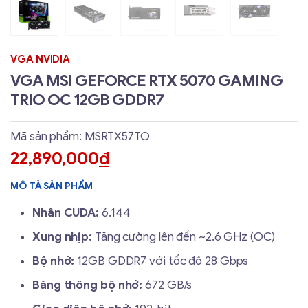
VGA NVIDIA
VGA MSI GEFORCE RTX 5070 GAMING
TRIO OC 12GB GDDR7
Mã sản phẩm: MSRTX57TO
22,890,000
đ
MÔ TẢ SẢN PHẨM
Nhân CUDA:
6.144
Xung nhịp:
Tăng cường lên đến ~2.6 GHz (OC)
Bộ nhớ:
12GB GDDR7 với tốc độ 28 Gbps
Băng thông bộ nhớ:
672 GB/s