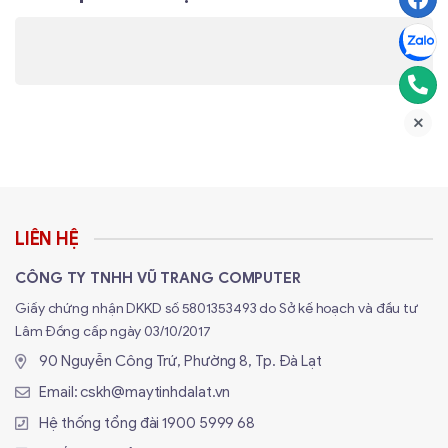
LIÊN HỆ
Quạt sẽ dừng hoàn toàn khi nhiệt độ thấp hơn 60*c loại
CÔNG TY TNHH VŨ TRANG COMPUTER
bỏ mọi tiếng ồn khi không cần làm mát chủ động, quạt
Giấy chứng nhận DKKD số 5801353493 do Sở kế hoạch và đầu tư
sẽ tự động quay trở lại khi nhiệt độ cao hơn 60*C
Lâm Đồng cấp ngày 03/10/2017
Hệ thống tản nhiệt
TRI FROZR 4
sử dụng
3 quạt TORX
90 Nguyễn Công Trứ, Phường 8, Tp. Đà Lạt
FAN 5.0
cùng
Core Pipe
giúp duy trì nhiệt độ dưới
Email:
cskh@maytinhdalat.vn
65°C. Công nghệ
Zero Frozr
tạm dừng quạt khi tải nhẹ,
Hệ thống tổng đài
1900 5999 68
giúp card hoạt động yên tĩnh khi không gaming.