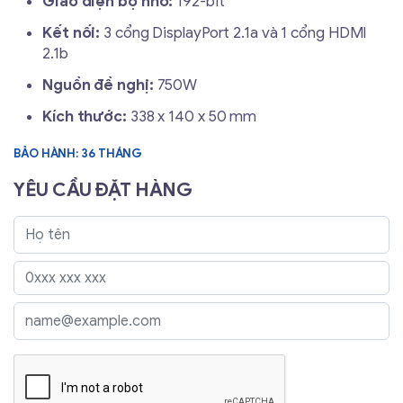
Giao diện bộ nhớ:
192-bit
Kết nối:
3 cổng DisplayPort 2.1a và 1 cổng HDMI
2.1b
Nguồn đề nghị:
750W
Kích thước:
338 x 140 x 50 mm
BẢO HÀNH: 36 THÁNG
YÊU CẦU ĐẶT HÀNG