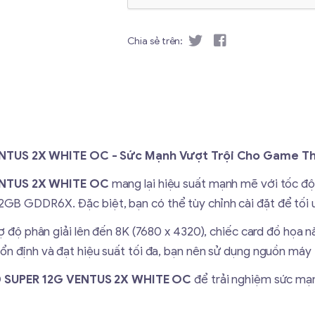
Chia sẻ trên:
NTUS 2X WHITE OC - Sức Mạnh Vượt Trội Cho Game Th
ENTUS 2X WHITE OC
mang lại hiệu suất mạnh mẽ với tốc độ
GB GDDR6X. Đặc biệt, bạn có thể tùy chỉnh cài đặt để tối ư
rợ độ phân giải lên đến 8K (7680 x 4320), chiếc card đồ họa 
ổn định và đạt hiệu suất tối đa, bạn nên sử dụng nguồn máy 
 SUPER 12G VENTUS 2X WHITE OC
để trải nghiệm sức mạn