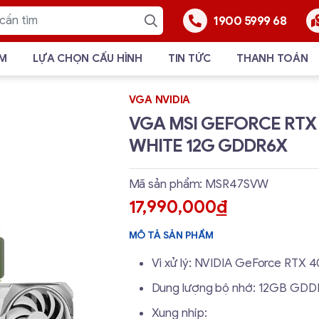
1900 5999 68
ẨM
LỰA CHỌN CẤU HÌNH
TIN TỨC
THANH TOÁN
VGA NVIDIA
VGA MSI GEFORCE RTX
WHITE 12G GDDR6X
Mã sản phẩm: MSR47SVW
17,990,000
đ
MÔ TẢ SẢN PHẨM
Vi xử lý: NVIDIA GeForce RTX 
Dung lượng bộ nhớ: 12GB GD
Xung nhịp: