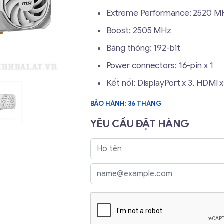
Extreme Performance: 2520 MH
Boost: 2505 MHz
Băng thông: 192-bit
Power connectors: 16-pin x 1
Kết nối: DisplayPort x 3, HDMI x
BẢO HÀNH: 36 THÁNG
YÊU CẦU ĐẶT HÀNG