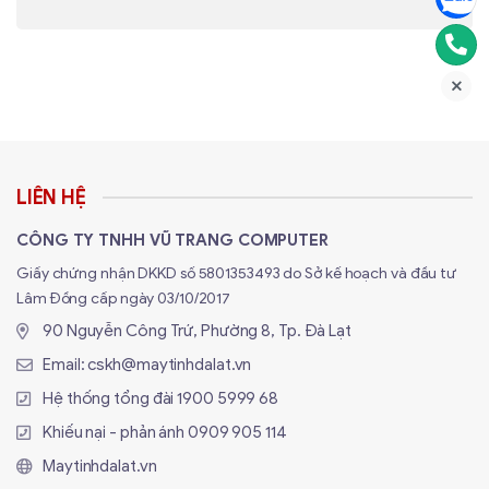
G-SYNC
Công nghệ hỗ trợ
ADAPTIVE VERTICAL SYNC
LIÊN HỆ
CÔNG TY TNHH VŨ TRANG COMPUTER
Giấy chứng nhận DKKD số 5801353493 do Sở kế hoạch và đầu tư
Lâm Đồng cấp ngày 03/10/2017
90 Nguyễn Công Trứ, Phường 8, Tp. Đà Lạt
Email:
cskh@maytinhdalat.vn
Hệ thống tổng đài
1900 5999 68
Khiếu nại - phản ánh
0909 905 114
Maytinhdalat.vn