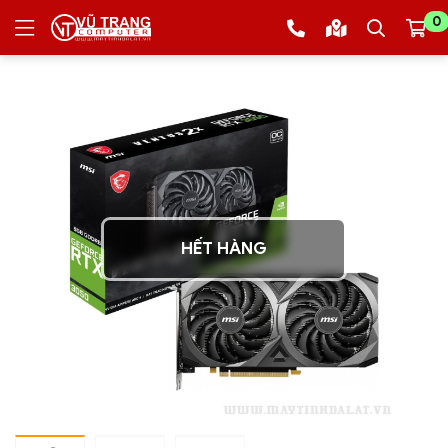
0
HẾT HÀNG