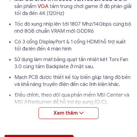
sản phẩm
VGA
tầm trung chơi game ở độ phân giải
tối đa đến 4K (120Hz)
Tốc độ xung nhịp lên tới 1807 Mhz/14Gbps cùng bộ
nhớ 8GB chuẩn VRAM mới GDDR6
Có 3 cổng DisplayPort & 1 cổng HDMI hỗ trợ xuất
tối đa lên đến 4 màn hình
Sử dụng làm mát bằng quạt tản nhiệt két Torx Fan
3.0 cùng tấm Backplate ở mặt sau.
Mạch PCB được thiết kế tùy biến giúp tăng độ bền
và khả năng truyền điện đến các linh kiện khác.
Điều chỉnh, theo dõi qua phần mềm MSI Center và
MSI Afterburner để hỗ trợ ép xung (O.C).
Dùng khe cắm PCIe Express 4.0 x 8 cùng công suất
nguồn khuyến nghị từ 550W trở lên (1 chân nguồn 8
pin)