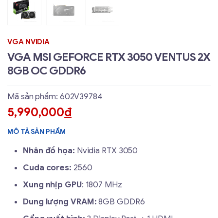
VGA NVIDIA
VGA MSI GEFORCE RTX 3050 VENTUS 2X
8GB OC GDDR6
Mã sản phẩm: 602V39784
5,990,000
đ
MÔ TẢ SẢN PHẨM
Nhân đồ họa:
Nvidia RTX 3050
Cuda cores:
2560
Xung nhịp GPU
: 1807 MHz
Dung lượng VRAM:
8GB GDDR6