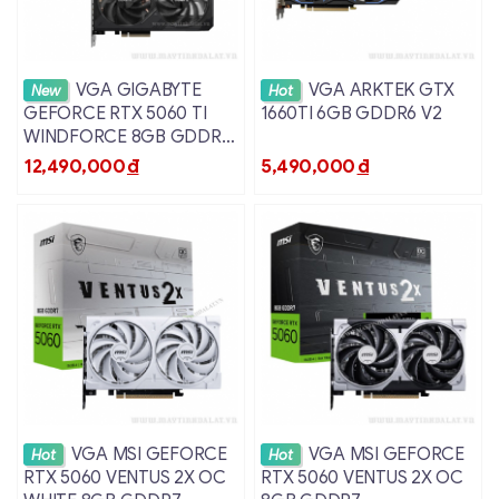
Xem chi tiết
Xem chi tiết
VGA GIGABYTE
VGA ARKTEK GTX
New
Hot
GEFORCE RTX 5060 TI
1660TI 6GB GDDR6 V2
WINDFORCE 8GB GDDR7
(GV-N506TWF2-8GD)
12,490,000
đ
5,490,000
đ
Xem chi tiết
Xem chi tiết
VGA MSI GEFORCE
VGA MSI GEFORCE
Hot
Hot
RTX 5060 VENTUS 2X OC
RTX 5060 VENTUS 2X OC