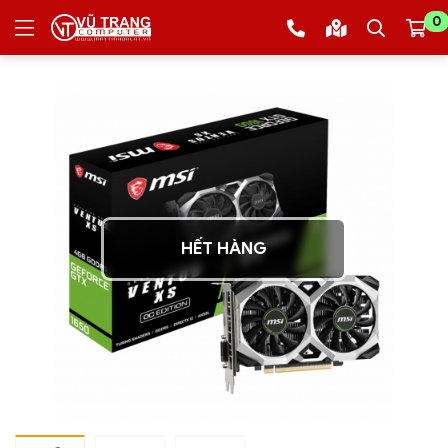
0
HẾT HÀNG