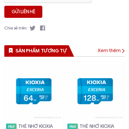
Chia sẻ trên:
Xem thêm
SẢN PHẨM TƯƠNG TỰ
Xem chi tiết
Xem chi tiết
THẺ NHỚ KIOXIA
THẺ NHỚ KIOXIA
Hot
Hot