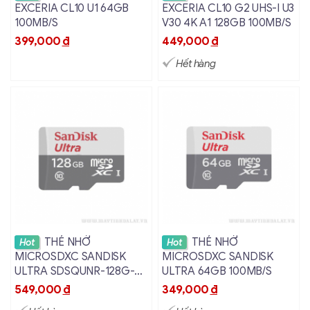
EXCERIA CL10 U1 64GB
EXCERIA CL10 G2 UHS-I U3
100MB/S
V30 4K A1 128GB 100MB/S
399,000
đ
449,000
đ
Hết hàng
Xem chi tiết
Xem chi tiết
THẺ NHỚ
THẺ NHỚ
Hot
Hot
MICROSDXC SANDISK
MICROSDXC SANDISK
ULTRA SDSQUNR-128G-
ULTRA 64GB 100MB/S
GN6MN/GN3MN 128GB
549,000
đ
349,000
đ
100MB/S C10