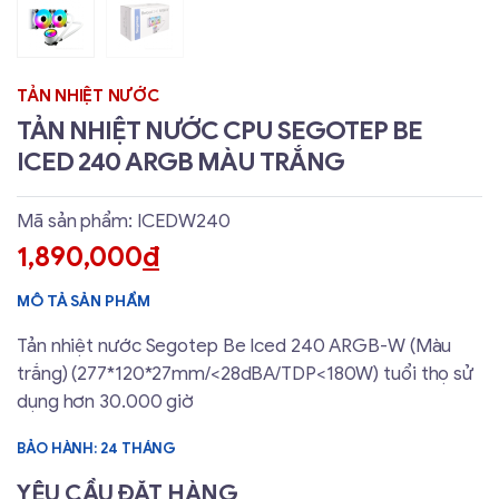
TẢN NHIỆT NƯỚC
TẢN NHIỆT NƯỚC CPU SEGOTEP BE
ICED 240 ARGB MÀU TRẮNG
Mã sản phẩm: ICEDW240
1,890,000
đ
MÔ TẢ SẢN PHẨM
Tản nhiệt nước Segotep Be Iced 240 ARGB-W (Màu
trắng) (277*120*27mm/<28dBA/TDP<180W) tuổi thọ sử
dụng hơn 30.000 giờ
BẢO HÀNH: 24 THÁNG
YÊU CẦU ĐẶT HÀNG