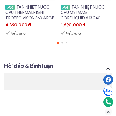
Xem chi tiết
Xem chi tiết
TẢN NHIỆT NƯỚC
TẢN NHIỆT NƯỚC
Hot
Hot
CPU THERMALRIGHT
CPU MSI MAG
TROFEO VISON 360 ARGB
CORELIQUID A13 240
ARGB MÀU ĐEN
4,390,000
đ
1,690,000
đ
Hết hàng
Hết hàng
Hỏi đáp & Bình luận