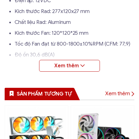
Điện áp: 12VDC
Kích thước Rad: 277x120x27 mm
Chất liệu Rad: Aluminum
Kích thước Fan: 120*120*25 mm
Tốc độ Fan đạt từ 800-1800±10%RPM (CFM: 77,9)
Độ ồn 30,6 dB(A)
Tốc độ Pumb: 2600±10% RPM (28 dB(A))
Tuổi thọ trung bình lên đến 4000 giờ
Thông số kĩ thuật
Xem thêm
SẢN PHẨM TƯƠNG TỰ
Thương hiệu
Segotep
Intel: LGA 1700/2066/2011/1200/1151/1150/1155/1156
Hỗ trợ Socket
AMD: AM4
Điện áp
12VDC