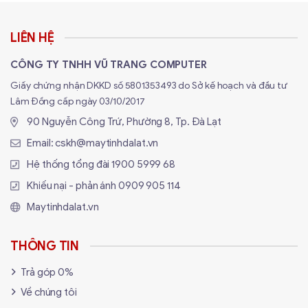
LIÊN HỆ
CÔNG TY TNHH VŨ TRANG COMPUTER
Giấy chứng nhận DKKD số 5801353493 do Sở kế hoạch và đầu tư
Lâm Đồng cấp ngày 03/10/2017
90 Nguyễn Công Trứ, Phường 8, Tp. Đà Lạt
Email:
cskh@maytinhdalat.vn
Hệ thống tổng đài
1900 5999 68
Khiếu nại - phản ánh
0909 905 114
Maytinhdalat.vn
THÔNG TIN
Trả góp 0%
Về chúng tôi