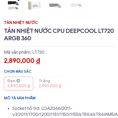
TẢN NHIỆT NƯỚC
TẢN NHIỆT NƯỚC CPU DEEPCOOL LT720
ARGB 360
Mã sản phẩm: LT720
2,890,000
đ
CHỌN MÀU SẮC
Đen
Trắng
2,890,000
đ
2,990,000
đ
MÔ TẢ SẢN PHẨM
Socket hỗ trợ: LGA2066/2011-
v3/2011/1700/1200/1151/1150/1155/sTRX4/sTR4/AM5/