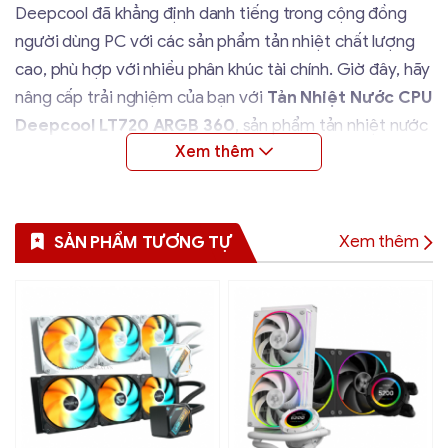
Deepcool đã khẳng định danh tiếng trong cộng đồng
người dùng PC với các sản phẩm tản nhiệt chất lượng
cao, phù hợp với nhiều phân khúc tài chính. Giờ đây, hãy
nâng cấp trải nghiệm của bạn với
Tản Nhiệt Nước CPU
Deepcool LT720 ARGB 360
, sản phẩm tản nhiệt nước
cao cấp mang đến hiệu suất và thẩm mỹ vượt trội.
Thiết Kế Nổi Bật với Phong Cách Hiện Đại
Tản Nhiệt Nước CPU Deepcool LT720 ARGB 360
Xem thêm
SẢN PHẨM TƯƠNG TỰ
gây ấn tượng ngay từ cái nhìn đầu tiên với thiết kế hiện
đại và tinh tế. Được hoàn thiện với đường nét đơn giản
nhưng mạnh mẽ, LT720 sở hữu lớp áo màu đen cuốn
hút. Đặc biệt, mặt gương vô cực với hiệu ứng 3D tại vị
trí pump nước tạo ra sự phản chiếu đẹp mắt của các dải
màu và hình học bên trong. Đây chính là điểm nhấn hoàn
hảo cho những ai muốn tạo nên một dàn PC không chỉ