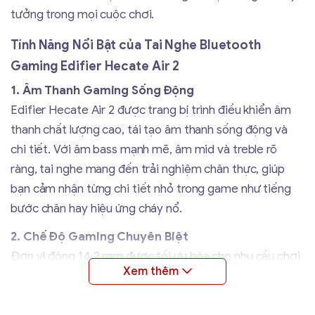
tưởng trong mọi cuộc chơi.
Tính Năng Nổi Bật của Tai Nghe Bluetooth
Gaming Edifier Hecate Air 2
1. Âm Thanh Gaming Sống Động
Edifier Hecate Air 2 được trang bị trình điều khiển âm
thanh chất lượng cao, tái tạo âm thanh sống động và
chi tiết. Với âm bass mạnh mẽ, âm mid và treble rõ
ràng, tai nghe mang đến trải nghiệm chân thực, giúp
bạn cảm nhận từng chi tiết nhỏ trong game như tiếng
bước chân hay hiệu ứng cháy nổ.
2. Chế Độ Gaming Chuyên Biệt
Đơn vị động 14,2 mm được tối ưu hóa cho nhu cầu chơi
game với chế độ Gaming Mode, giúp giảm độ trễ âm
thanh xuống mức tối thiểu, mang lại trải nghiệm mượt