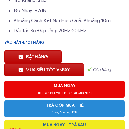
Trở Kháng: 32Ω
Độ Nhạy: 92dB
Khoảng Cách Kết Nối Hiệu Quả: Khoảng 10m
Dải Tần Số Đáp Ứng: 20Hz-20kHz
BẢO HÀNH: 12 THÁNG
ĐẶT HÀNG
Còn hàng
MUA SIÊU TỐC VNPAY
MUA NGAY
Giao Tận Nơi Hoặc Nhận Tại Cửa Hàng
TRẢ GÓP QUA THẺ
Visa, Master, JCB
MUA NGAY - TRẢ SAU