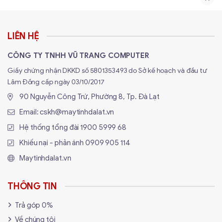
LIÊN HỆ
CÔNG TY TNHH VŨ TRANG COMPUTER
Giấy chứng nhận DKKD số 5801353493 do Sở kế hoạch và đầu tư
Lâm Đồng cấp ngày 03/10/2017
RAM này hoạt động tốt trên cả
nền tảng Intel và
90 Nguyễn Công Trứ, Phường 8, Tp. Đà Lạt
AMD
, giúp người dùng dễ dàng lắp đặt mà không lo
Email:
cskh@maytinhdalat.vn
xung đột phần cứng. Đây là một điểm cộng lớn cho
Hệ thống tổng đài
1900 5999 68
những ai muốn nâng cấp hệ thống mà không cần thay
đổi nhiều linh kiện.
Khiếu nại - phản ánh
0909 905 114
Maytinhdalat.vn
Ai Nên Mua RAM PNY XLR8
GAMING SILVER RGB DDR4 8GB
THÔNG TIN
3200MHZ?
Trả góp 0%
Game thủ
: Đảm bảo hiệu suất ổn định, tăng tốc độ
Về chúng tôi