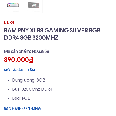
DDR4
RAM PNY XLR8 GAMING SILVER RGB
DDR4 8GB 3200MHZ
Mã sản phẩm: N033858
890,000
đ
MÔ TẢ SẢN PHẨM
Dung lượng: 8GB
Bus: 3200Mhz DDR4
Led: RGB
BẢO HÀNH: 36 THÁNG