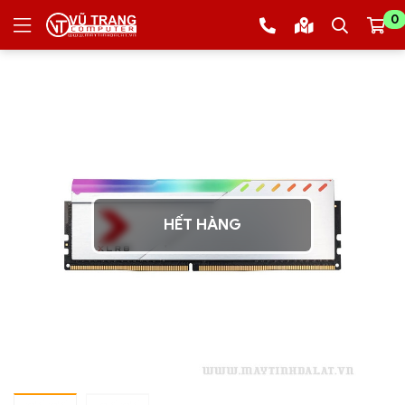
0
HẾT HÀNG