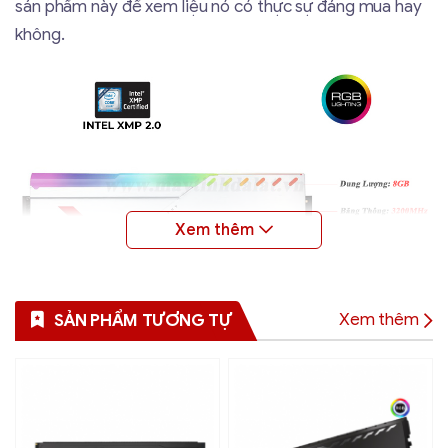
sản phẩm này để xem liệu nó có thực sự đáng mua hay
không.
Xem thêm
SẢN PHẨM TƯƠNG TỰ
Hiệu Suất Mạnh Mẽ – Tốc Độ Cao
3200MHz
RAM PNY XLR8 GAMING SILVER RGB có tốc độ
3200MHz
, giúp xử lý nhanh chóng các tác vụ từ gaming