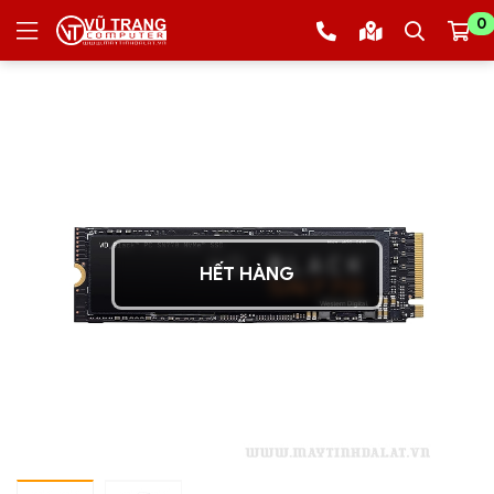
0
HẾT HÀNG