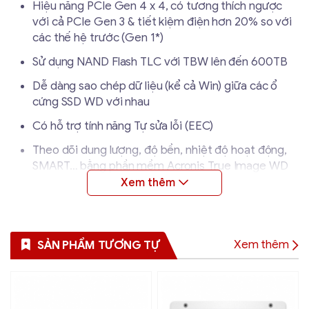
Hiệu năng PCIe Gen 4 x 4, có tương thích ngược
với cả PCIe Gen 3 & tiết kiệm điện hơn 20% so với
các thế hệ trước (Gen 1*)
Sử dụng NAND Flash TLC với TBW lên đến 600TB
Dễ dàng sao chép dữ liệu (kể cả Win) giữa các ổ
cứng SSD WD với nhau
Có hỗ trợ tính năng Tự sửa lỗi (EEC)
Theo dõi dung lượng, độ bền, nhiệt độ hoạt động,
SMART… bằng phần mềm Acronis True Image WD
Edition miễn phí (Link tải ở dưới)
Tải phần mềm hỗ trợ Acronis® True Image™ WD:
Xem thêm
SẢN PHẨM TƯƠNG TỰ
Click ở đây