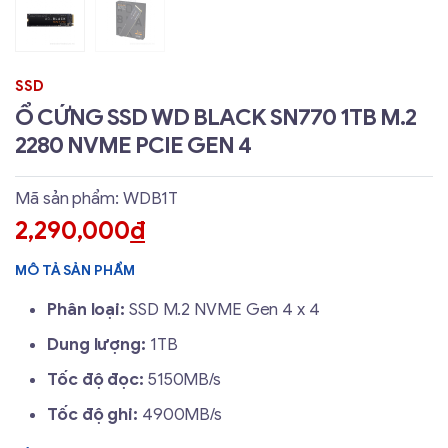
SSD
Ổ CỨNG SSD WD BLACK SN770 1TB M.2
2280 NVME PCIE GEN 4
Mã sản phẩm: WDB1T
2,290,000
đ
MÔ TẢ SẢN PHẨM
Phân loại:
SSD M.2 NVME Gen 4 x 4
Dung lượng:
1TB
Tốc độ đọc:
5150MB/s
Tốc độ ghi:
4900MB/s