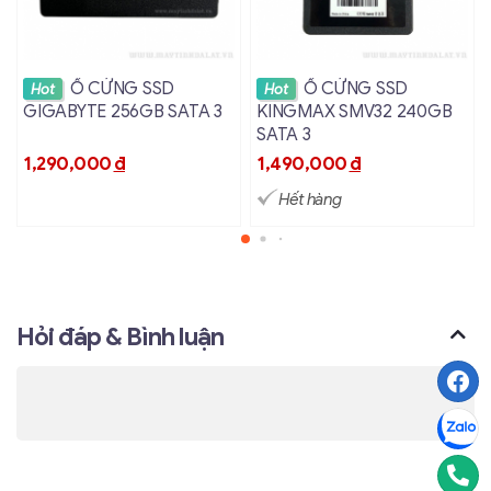
Tản nhiệt
Không
Xem chi tiết
Xem chi tiết
Ổ CỨNG SSD
Ổ CỨNG SSD
Hot
Hot
GIGABYTE 256GB SATA 3
KINGMAX SMV32 240GB
SATA 3
1,290,000
đ
1,490,000
đ
Hết hàng
Hỏi đáp & Bình luận