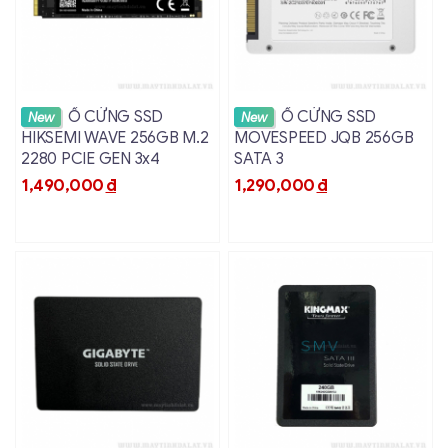
Xem chi tiết
Xem chi tiết
Ổ CỨNG SSD
Ổ CỨNG SSD
New
New
HIKSEMI WAVE 256GB M.2
MOVESPEED JQB 256GB
2280 PCIE GEN 3x4
SATA 3
1,490,000
đ
1,290,000
đ