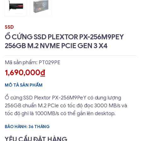
SSD
Ổ CỨNG SSD PLEXTOR PX-256M9PEY
256GB M.2 NVME PCIE GEN 3 X4
Mã sản phẩm: PT029PE
1,690,000
đ
MÔ TẢ SẢN PHẨM
Ổ cứng SSD Plextor PX-256M9PeY có dung lượng
256GB chuẩn M.2 PCIe có tốc độ đọc 3000 MB/s và
tốc độ ghi là 1000MB/s có thể gắn lên desktop.
BẢO HÀNH: 36 THÁNG
YÊU CẦU ĐẶT HÀNG