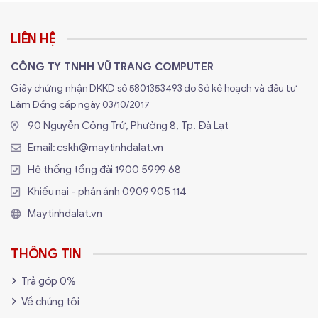
LIÊN HỆ
CÔNG TY TNHH VŨ TRANG COMPUTER
Giấy chứng nhận DKKD số 5801353493 do Sở kế hoạch và đầu tư
Lâm Đồng cấp ngày 03/10/2017
90 Nguyễn Công Trứ, Phường 8, Tp. Đà Lạt
Email:
cskh@maytinhdalat.vn
Hệ thống tổng đài
1900 5999 68
Khiếu nại - phản ánh
0909 905 114
Maytinhdalat.vn
THÔNG TIN
Trả góp 0%
Về chúng tôi