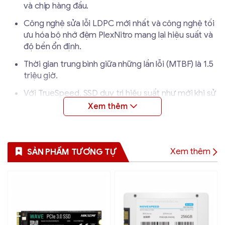
và chip hàng đầu.
Công nghệ sửa lỗi LDPC mới nhất và công nghệ tối
ưu hóa bộ nhớ đệm PlexNitro mang lại hiệu suất và
độ bền ổn định.
Thời gian trung bình giữa những lần lỗi (MTBF) là 1.5
triệu giờ.
Với TrueSpeed, SSD duy trì hiệu suất như mới khi sử
dụng ổ cứng lâu dài.
Ổ cứng SSD Plextor PX-256M9PeY có thể gắn lên
desktop có hỗ trợ công nghệ M.2 PCIe Gen 3 x4.
Xem thêm
SẢN PHẨM TƯƠNG TỰ
Hướng dẫn sử dụng ổ cứng SSD
Plextor PX-256M9PeY
: