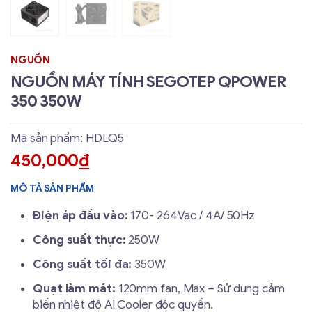
NGUỒN
NGUỒN MÁY TÍNH SEGOTEP QPOWER
350 350W
Mã sản phẩm: HDLQ5
450,000
đ
MÔ TẢ SẢN PHẨM
Điện áp đầu vào:
170- 264Vac / 4A/ 50Hz
Công suất thực:
250W
Công suất tối đa:
350W
Quạt làm mát:
120mm fan, Max – Sử dụng cảm
biến nhiệt độ AI Cooler độc quyền.