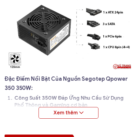
Đặc Điểm Nổi Bật Của Nguồn Segotep Qpower
350 350W:
Công Suất 350W Đáp Ứng Nhu Cầu Sử Dụng
Phổ Thông và Gaming cơ bản
Với công suất 350W, nguồn Segotep Qpower 350
dễ dàng cung cấp điện năng ổn định cho các bộ
máy tính phổ thông hoặc máy tính chơi game với
cấu hình trung bình. Đây là lựa chọn hợp lý cho các