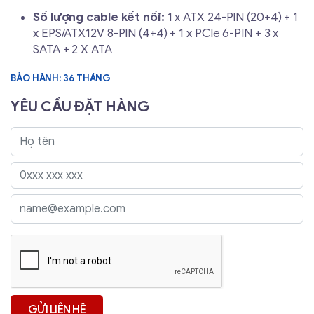
Số lượng cable kết nối:
1 x ATX 24-PIN (20+4) + 1
x EPS/ATX12V 8-PIN (4+4) + 1 x PCIe 6-PIN + 3 x
SATA + 2 X ATA
BẢO HÀNH: 36 THÁNG
YÊU CẦU ĐẶT HÀNG