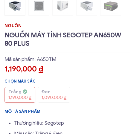
NGUỒN
NGUỒN MÁY TÍNH SEGOTEP AN650W
80 PLUS
Mã sản phẩm: A650TM
1,190,000
đ
CHỌN MÀU SẮC
Trắng
Đen
1,190,000
đ
1,090,000
đ
MÔ TẢ SẢN PHẨM
Thương hiệu: Segotep
Màu sắc: Trắng & Đen