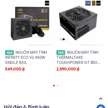
Xem chi tiết
Xem chi tiết
NGUỒN MÁY TÍNH
NGUỒN MÁY TÍNH
Hot
Hot
INFINITY ECO V2 450W
THERMALTAKE
SINGLE RAIL
TOUGHPOWER GT 850W
ATX 3.1 80 PLUS GOLD
549,000
đ
2,590,000
đ
Hỏi đáp & Bình luận