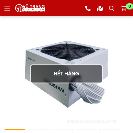
0
HẾT HÀNG