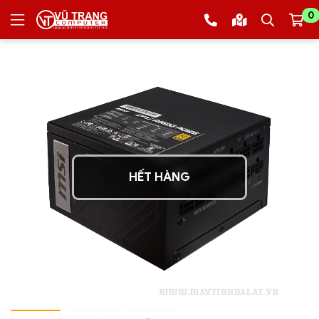
0
HẾT HÀNG