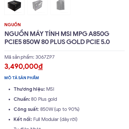
NGUỒN
NGUỒN MÁY TÍNH MSI MPG A850G
PCIE5 850W 80 PLUS GOLD PCIE 5.0
Mã sản phẩm: 3067ZP7
3,490,000
đ
MÔ TẢ SẢN PHẨM
Thương hiệu:
MSI
Chuẩn:
80 Plus gold
Công suất
: 850W (up to 90%)
Kết nối:
Full Modular (dây rời)