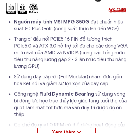
Nguồn máy tính MSI MPG 850G
đạt chuẩn hiệu
suất 80 Plus Gold (công suất thực lên đến 90%)
Trang bị đầu nối PCIE5 16 PIN để tương thích
PCIe5.0 và ATX 3.0 hỗ trợ tối đa cho các dòng VGA
mới nhất của AMD và NVIDIA (cung cấp tổng mức
tiêu thụ năng lượng gấp 2 - 3 lần mức tiêu thụ năng
lượng GPU)
Sử dụng dây cáp rời (Full Modular) nhằm đơn giản
hóa kết nối và giảm sự lộn xộn của dây cáp.
Công nghệ
Fluid Dynamic Bearing
sử dụng vòng
bi động lực học trục thủy lực giúp tăng tuổi thọ của
quạt, làm mát tốt hơn mà vẫn duy trì được độ ồn
thấp
Có chế độ quạt 0 RPM có thể dừng hoạt động của
quạt khi TDP < 40% thông qua nút zero Fan