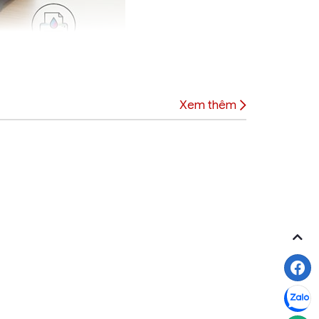
Xem thêm
6 loại mực
chỉ có 4 màu) chính là hệ thống
6 màu mực
 nhạt là
Light Cyan (Xanh nhạt)
và
Light
ạp như màu da người, bầu trời hoặc hoàng hôn
1.5 picoliter, đẩy độ phân giải tối đa lên
oàn thành một bức ảnh nháp kích thước 10x15cm,
cho các phòng lab hay tiệm in ấn dịch vụ.