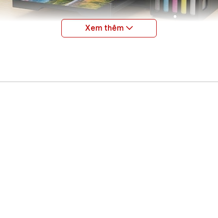
lượng bản in: Đỉnh cao dải màu sắc với 
L8050 so với các dòng máy in màu văn phòng thông thường (
 bản (Đen, Xanh, Đỏ, Vàng), máy được bổ sung thêm 2 màu
y tái tạo hoàn hảo những vùng chuyển màu (gradient) phức t
àu.
, Epson L8050 ép kích thước giọt mực xuống mức siêu nhỏ chỉ 
ị cũng thể hiện sự vượt trội khi chỉ mất khoảng 12 giây để h
trang/phút. Điều này đảm bảo hiệu suất làm việc cường độ cao 