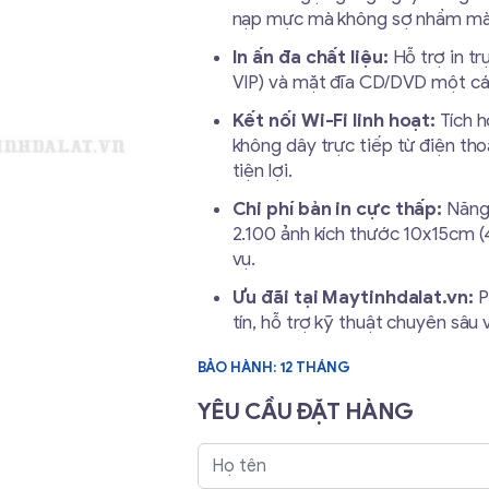
nạp mực mà không sợ nhầm mà
In ấn đa chất liệu:
Hỗ trợ in tr
VIP) và mặt đĩa CD/DVD một cá
Kết nối Wi-Fi linh hoạt:
Tích h
không dây trực tiếp từ điện th
tiện lợi.
Chi phí bản in cực thấp:
Năng 
2.100 ảnh kích thước 10x15cm (4
vụ.
Ưu đãi tại Maytinhdalat.vn:
P
tín, hỗ trợ kỹ thuật chuyên sâu
BẢO HÀNH: 12 THÁNG
YÊU CẦU ĐẶT HÀNG