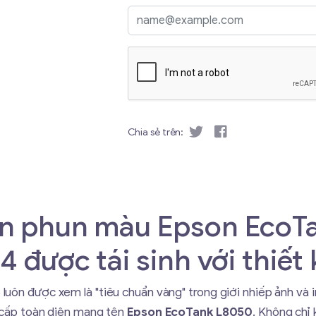
Chia sẻ trên:
in phun màu Epson EcoT
4 được tái sinh với thiế
ôn được xem là "tiêu chuẩn vàng" trong giới nhiếp ảnh và in
g cấp toàn diện mang tên
Epson EcoTank L8050
. Không chỉ