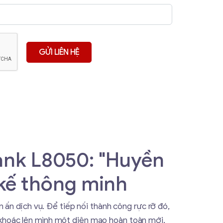
ank L8050: "Huyền
t kế thông minh
 ấn dịch vụ. Để tiếp nối thành công rực rỡ đó,
 khoác lên mình một diện mạo hoàn toàn mới,