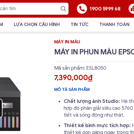
1900 5999 68
ẨM
LỰA CHỌN CẤU HÌNH
TIN TỨC
THANH TOÁN
MÁY IN MÀU
MÁY IN PHUN MÀU EPSO
Mã sản phẩm: ESL8050
7,390,000
đ
MÔ TẢ SẢN PHẨM
Chất lượng ảnh Studio:
Hệ th
hợp độ phân giải siêu cao 5760 
tiết và sống động như thật.
Thiết kế bình mực tích hợp:
H
thiết kế gọn gàng ngay trong t