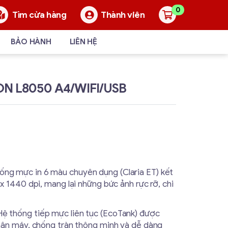
0
Thành viên
Tìm cửa hàng
BẢO HÀNH
LIÊN HỆ
N L8050 A4/WIFI/USB
ống mực in 6 màu chuyên dụng (Claria ET) kết
x 1440 dpi, mang lại những bức ảnh rực rỡ, chi
ệ thống tiếp mực liên tục (EcoTank) được
hân máy, chống tràn thông minh và dễ dàng